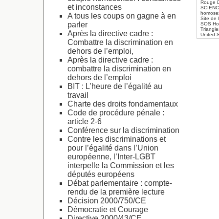
Rouge D
et inconstances
SCIENCE
homosex
A tous les coups on gagne à en
Site de 
parler
SOS Ho
Triangl
Après la directive cadre :
United 
Combattre la discrimination en
dehors de l’emploi,
Après la directive cadre :
combattre la discrimination en
dehors de l’emploi
BIT : L’heure de l’égalité au
travail
Charte des droits fondamentaux
Code de procédure pénale :
article 2-6
Conférence sur la discrimination
Contre les discriminations et
pour l’égalité dans l’Union
européenne, l’Inter-LGBT
interpelle la Commission et les
députés européens
Débat parlementaire : compte-
rendu de la première lecture
Décision 2000/750/CE
Démocratie et Courage
Directive 2000/43/CE