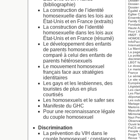
Dossier 
(bibliographie)
Dossier 
Dossier 
La construction de l’identité
Égalité 
Eglise 
homosexuelle dans les lois aux
Ensembl
État-Unis et en France (extraits)
Family 
Fondati
La construction de l’identité
Haute Au
Pour L’é
homosexuelle dans les lois aux
HM2F : 
État-Unis et en France (résumé)
HOMOE
InfoPac
Le développement des enfants
Interna
de parents homosexuels
La Mani
La page
comparé à celui des enfants de
La poli
discrimi
parents hétérosexuels
LBGT fo
Le mouvement homosexuel
Le dossi
Le mari
français face aux stratégies
France
Le sémi
identitaires
Le site 
Les gays et les lesbiennes, des
Europé
Législa
touristes de plus en plus
Les cla
Les Fla
courtisés
déporta
Les homosexuels et le safer sex
Les oub
Mariage
Manifeste du GHC
Marions
Pour une reconnaissance légale
Masculi
Mémoria
du couple homosexuel
Nazi Pe
Observa
Ouvrir 
Discrimination
PaCS et
People w
La prévention du VIH dans le
Projet T
couple homosexuel : constances
Revue ’T