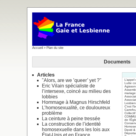
Accueil
> Plan du site
Documents
Articles
"Alors, are we ’queer’ yet ?"
L’appel 
Lutte co
Eric Vilain spécialiste de
Agissons
Assembl
l’intersexe, coincé au milieu des
mariage
lobbies
Associa
Associat
Hommage à Magnus Hirschfeld
Lesbien
C’est l’
L’homosexualité, ce douloureux
Carrefou
problème
Collecti
COMMUNI
La ceinture à peine tressée
de l’Égl
La construction de l’identité
Conserv
Homosex
homosexuelle dans les lois aux
David &
Déporta
État-Unis et en France