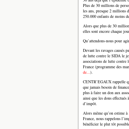
Plus de 30 millions de pers
les ans, presque 2 millions 
250.000 enfants de moins de
Alors que plus de 30 millio
elles sont encore chaque jou
Qu’attendons-nous pour agi
Devant les ravages causés 
de lutte contre le SIDA le j
associations de lutte contre 
France (programme des mani
de...
).
CENTR’EGAUX rappelle que 
que jamais besoin de financ
plus à faire un don aux ass
ainsi que les dons effectués 
d’impôt.
Alors même qu’on estime à 5
France, nous rappelons l’im
bénéficier le plut tôt possib