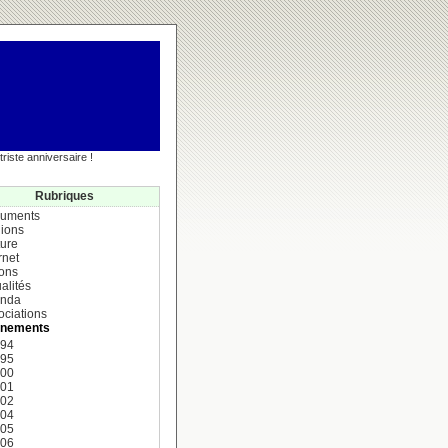
riste anniversaire !
Rubriques
uments
ions
ture
rnet
ions
alités
nda
ociations
nements
994
995
000
001
002
004
005
006