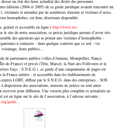
resse un état des lieux actualisé des droits des personnes
tes éditions (2004 et 2005) de ce guide juridique avaient rencontré un
11, réclamée et attendue par de nombreux témoins et victimes d’actes,
tions homophobes, est donc désormais disponible.
, gratuit et accessible en ligne (
http://www.sos-
ur le site de notre association, ce précis juridique permet d’avoir très
nsemble des questions qui se posent aux victimes d’homophobie -
organismes à contacter - dans quelque contexte que ce soit : vie
 voisinage, lieux publics...
aide de partenaires publics (villes d’Amiens, Montpellier, Nancy,
Île-de-France) et privés (Têtu, Marcel, la Nuit des Follivores et le
prises Gays - S.N.E.G.), ce guide d’une cinquantaine de pages est
s la France entière - et accessible dans les établissements de
 centres LGBT, diffusé par le S.N.E.G. dans des entreprises... SOS
à disposition des associations, maisons de justice ou tout autre
n recevoir pour diffusion. Une version plus complète et actualisée en
 est en ligne sur le site de l’association, à l’adresse suivante :
org/guide...