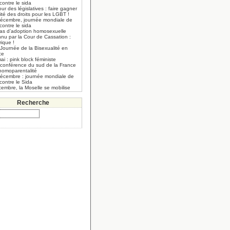
 contre le sida
our des législatives : faire gagner
lité des droits pour les LGBT !
décembre, journée mondiale de
 contre le sida
cas d’adoption homosexuelle
nnu par la Cour de Cassation :
rique !
Journée de la Bisexualité en
ce
ai : pink block féministe
 conférence du sud de la France
’homoparentalité
décembre : journée mondiale de
 contre le Sida
embre, la Moselle se mobilise
Recherche