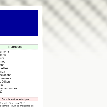
Rubriques
uments
ions
ture
rnet
ions
ualités
nda
ociations
nements
s éditeur
ia
ites annonces
té
Dans la même rubrique
 3 avril : Sidaction 2016
décembre, journée mondiale de