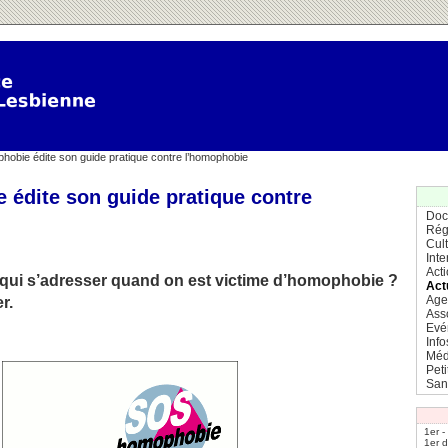
obie édite son guide pratique contre l’homophobie
édite son guide pratique contre
Doc
Rég
Cul
Inte
Act
 à qui s’adresser quand on est victime d’homophobie ?
Act
Age
r.
Ass
Evé
Info
Méd
Pet
San
1er -
1er 