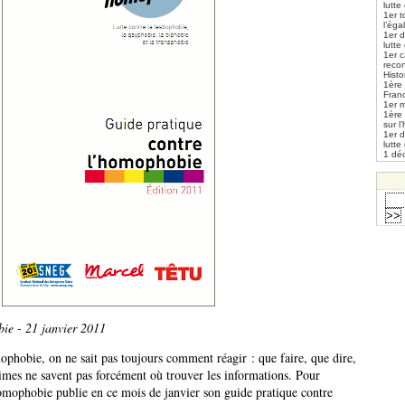
lutte
1er t
l’éga
1er 
lutte
1er 
reco
Histo
1ère 
Fran
1er m
1ère
sur l
1er 
lutte
1 déc
e - 21 janvier 2011
phobie, on ne sait pas toujours comment réagir : que faire, que dire,
ictimes ne savent pas forcément où trouver les informations. Pour
ophobie publie en ce mois de janvier son guide pratique contre