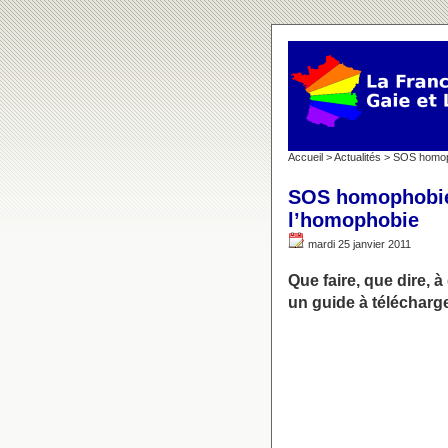
Accueil
>
Actualités
> SOS homoph
SOS homophobie 
l’homophobie
mardi 25 janvier 2011
Que faire, que dire,
un guide à télécharge