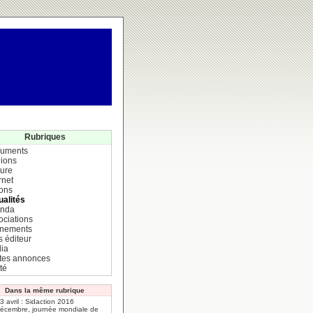
Rubriques
uments
ions
ture
rnet
ions
ualités
nda
ociations
nements
s éditeur
ia
ites annonces
té
Dans la même rubrique
 3 avril : Sidaction 2016
décembre, journée mondiale de