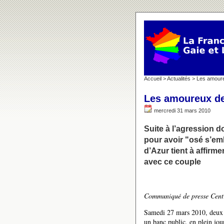
Accueil
>
Actualités
> Les amoure
Les amoureux de
mercredi 31 mars 2010
Suite à l’agression 
pour avoir "osé s’em
d’Azur tient à affirme
avec ce couple
Communiqué de presse Cent
Samedi 27 mars 2010, deux j
un banc public, en plein jou