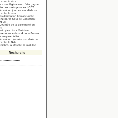
 contre le sida
our des législatives : faire gagner
lité des droits pour les LGBT !
décembre, journée mondiale de
 contre le sida
cas d’adoption homosexuelle
nnu par la Cour de Cassation :
rique !
Journée de la Bisexualité en
ce
ai : pink block féministe
 conférence du sud de la France
’homoparentalité
décembre : journée mondiale de
 contre le Sida
embre, la Moselle se mobilise
Recherche