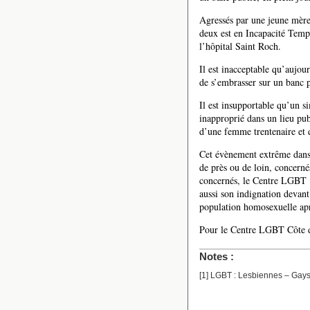
Agressés par une jeune mère
deux est en Incapacité Tempo
l’hôpital Saint Roch.
Il est inacceptable qu’aujou
de s’embrasser sur un banc p
Il est insupportable qu’un 
inapproprié dans un lieu publ
d’une femme trentenaire et 
Cet évènement extrême dans s
de près ou de loin, concerné
concernés, le Centre LGBT
aussi son indignation devant 
population homosexuelle apr
Pour le Centre LGBT Côte d
Notes :
[
1
]
LGBT : Lesbiennes – Gays