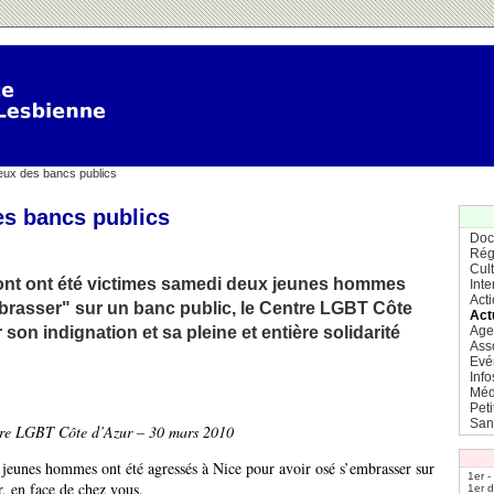
ux des bancs publics
s bancs publics
Doc
Rég
Cul
dont ont été victimes samedi deux jeunes hommes
Inte
Act
brasser" sur un banc public, le Centre LGBT Côte
Act
r son indignation et sa pleine et entière solidarité
Age
Ass
Evé
Info
Méd
Pet
San
re LGBT Côte d’Azur – 30 mars 2010
eunes hommes ont été agressés à Nice pour avoir osé s’embrasser sur
1er -
r, en face de chez vous.
1er 