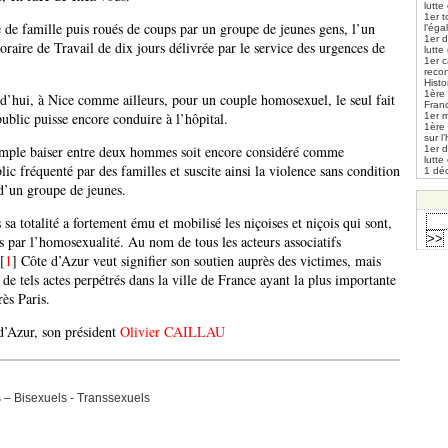
lutte
1er t
 de famille puis roués de coups par un groupe de jeunes gens, l’un
l’éga
1er 
raire de Travail de dix jours délivrée par le service des urgences de
lutte
1er 
reco
Histo
1ère 
rd’hui, à Nice comme ailleurs, pour un couple homosexuel, le seul fait
Fran
ublic puisse encore conduire à l’hôpital.
1er m
1ère
sur l
simple baiser entre deux hommes soit encore considéré comme
1er 
lutte
ic fréquenté par des familles et suscite ainsi la violence sans condition
1 déc
d’un groupe de jeunes.
a totalité a fortement ému et mobilisé les niçoises et niçois qui sont,
s par l’homosexualité. Au nom de tous les acteurs associatifs
[
1
]
Côte d’Azur veut signifier son soutien auprès des victimes, mais
de tels actes perpétrés dans la ville de France ayant la plus importante
ès Paris.
’Azur, son président
Olivier CAILLAU
 – Bisexuels - Transsexuels