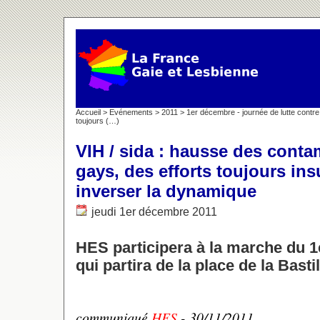
Accueil
>
Evénements
>
2011
>
1er décembre - journée de lutte contre 
toujours (…)
VIH / sida : hausse des conta
gays, des efforts toujours ins
inverser la dynamique
jeudi 1er décembre 2011
HES participera à la marche du 1
qui partira de la place de la Basti
communiqué
HES
- 30/11/2011