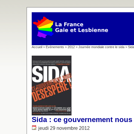
Accueil
>
Evénements
>
2012
>
Journée mondiale contre le sida
> Sid
Sida : ce gouvernement nous
jeudi 29 novembre 2012