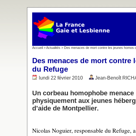
Accueil
>
Actualités
> Des menaces de mort contre les jeunes homos 
Des menaces de mort contre 
du Refuge
lundi 22 février 2010
Jean-Benoît RIC
Un corbeau homophobe menace d
physiquement aux jeunes hébergé
d’aide de Montpellier.
Nicolas Noguier, responsable du Refuge, as