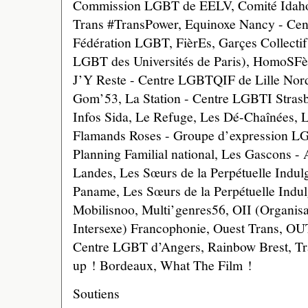
Commission LGBT de EELV, Comité Idaho
Trans #TransPower, Equinoxe Nancy - Ce
Fédération LGBT, FièrEs, Garçes Collect
LGBT des Universités de Paris), HomoSFè
J’Y Reste - Centre LGBTQIF de Lille Nord
Gom’53, La Station - Centre LGBTI Strasb
Infos Sida, Le Refuge, Les Dé-Chaînées,
Flamands Roses - Groupe d’expression LG
Planning Familial national, Les Gascons -
Landes, Les Sœurs de la Perpétuelle Indul
Paname, Les Sœurs de la Perpétuelle Indul
Mobilisnoo, Multi’genres56, OII (Organisa
Intersexe) Francophonie, Ouest Trans, OUT
Centre LGBT d’Angers, Rainbow Brest, Tr
up ! Bordeaux, What The Film !
Soutiens