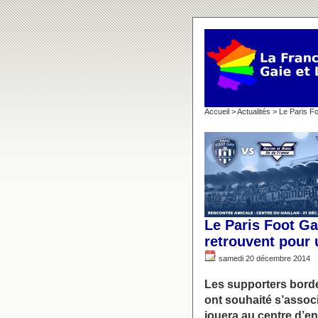
Accueil
>
Actualités
> Le Paris Fo
Le Paris Foot Ga
retrouvent pour
samedi 20 décembre 2014
Les supporters bord
ont souhaité s’assoc
jouera au centre d’e