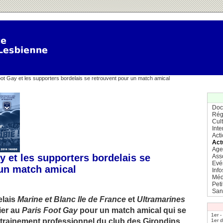
ot Gay et les supporters bordelais se retrouvent pour un match amical
Doc
Rég
Cul
Inte
Act
Act
Age
y et les supporters bordelais se
Ass
Evé
 un match amical
Info
Méd
Pet
San
elais
Marine et Blanc Ile de France
et
Ultramarines
ier au
Paris Foot Gay
pour un match amical qui se
1er -
ntrainement professionnel du club des Girondins.
1er 