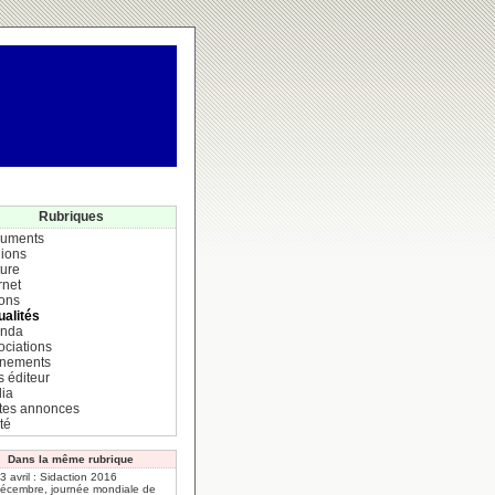
Rubriques
uments
ions
ture
rnet
ions
ualités
nda
ociations
nements
s éditeur
ia
ites annonces
té
Dans la même rubrique
 3 avril : Sidaction 2016
décembre, journée mondiale de