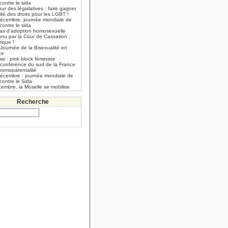
 contre le sida
our des législatives : faire gagner
lité des droits pour les LGBT !
décembre, journée mondiale de
 contre le sida
cas d’adoption homosexuelle
nnu par la Cour de Cassation :
rique !
Journée de la Bisexualité en
ce
ai : pink block féministe
 conférence du sud de la France
’homoparentalité
décembre : journée mondiale de
 contre le Sida
embre, la Moselle se mobilise
Recherche