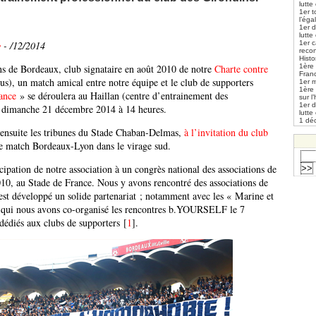
lutte
1er t
l’éga
1er 
lutte
y
- /12/2014
1er 
reco
Histo
ns de Bordeaux, club signataire en août 2010 de notre
Charte contre
1ère 
Fran
us), un match amical entre notre équipe et le club de supporters
1er m
1ère
ance
» se déroulera au Haillan (centre d’entrainement des
sur l
1er 
e dimanche 21 décembre 2014 à 14 heures.
lutte
1 déc
t ensuite les tribunes du Stade Chaban-Delmas,
à l’invitation du club
le match Bordeaux-Lyon dans le virage sud.
ticipation de notre association à un congrès national des associations de
010, au Stade de France. Nous y avons rencontré des associations de
’est développé un solide partenariat ; notamment avec les « Marine et
c qui nous avons co-organisé les rencontres b.YOURSELF le 7
édiés aux clubs de supporters
[
1
]
.