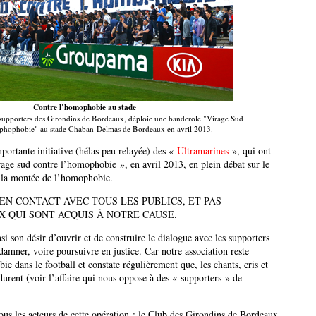
Contre l’homophobie au stade
 supporters des Girondins de Bordeaux, déploie une banderole "Virage Sud
phophobie" au stade Chaban-Delmas de Bordeaux en avril 2013.
ortante initiative (hélas peu relayée) des «
Ultramarines
», qui ont
age sud contre l’homophobie », en avril 2013, en plein débat sur le
 la montée de l’homophobie.
 EN CONTACT AVEC TOUS LES PUBLICS, ET PAS
 QUI SONT ACQUIS À NOTRE CAUSE.
si son désir d’ouvrir et de construire le dialogue avec les supporters
amner, voire poursuivre en justice. Car notre association reste
e dans le football et constate régulièrement que, les chants, cris et
rent (voir l’affaire qui nous oppose à des « supporters » de
us les acteurs de cette opération : le Club des Girondins de Bordeaux,