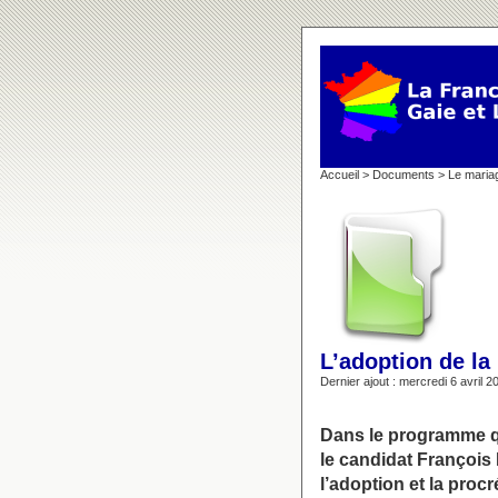
Accueil
>
Documents
>
Le maria
L’adoption de la
Dernier ajout : mercredi 6 avril 2
Dans le programme qu
le candidat François 
l’adoption et la proc