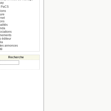
gay
e PaCS
ions
ture
rnet
ions
alités
nda
ociations
nements
s éditeur
ia
ites annonces
té
Recherche