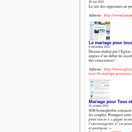
30 mai 2013
Le site des opposants au pr
Adresse :
http://www.laman
Le mariage pour tous
6 novembre 2012
Dossier réalisé par l’Eglis
enjeux d’un débat de socié
des consciences".
Adresse :
http://www.eglise
tous-/le-mariage-pour-tous
Mariage pour Tous e
31 octobre 2012
SOS homophobie consacre un
les couples. Pourquoi cet
pour tou-te-s » gagne actue
l’encourageons. C’est pour
et pertinent. »