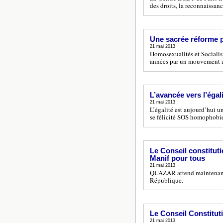
des droits, la reconnaissanc
Une sacrée réforme p
21 mai 2013
Homosexualités et Socialis
années par un mouvement 
L’avancée vers l’égali
21 mai 2013
L’égalité est aujourd’hui u
se félicité SOS homophobi
Le Conseil constituti
Manif pour tous
21 mai 2013
QUAZAR attend maintenant a
République.
Le Conseil Constituti
21 mai 2013