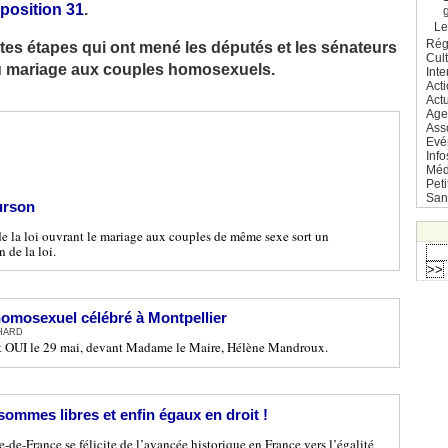
position 31
.
L
Rég
entes étapes qui ont mené les députés et les sénateurs
Cul
du mariage aux couples homosexuels.
Inte
Act
Actu
Age
Ass
Evé
Info
Méd
Pet
San
urson
de la loi ouvrant le mariage aux couples de même sexe sort un
 de la loi.
omosexuel célébré à Montpellier
CHARD
it OUI le 29 mai, devant Madame le Maire, Hélène Mandroux.
ommes libres et enfin égaux en droit !
-de-France se félicite de l’avancée historique en France vers l’égalité