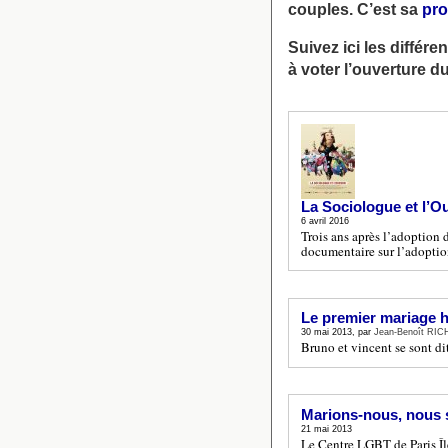
couples. C’est sa
pro
Suivez ici les différ
à voter l’ouverture 
La Sociologue et l’O
6 avril 2016
Trois ans après l’adoption 
documentaire sur l’adoption
Le premier mariage h
30 mai 2013, par
Jean-Benoît RI
Bruno et vincent se sont d
Marions-nous, nous s
21 mai 2013
Le Centre LGBT de Paris Île