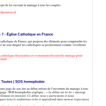
ojet de loi ouvrant le mariage à tous les couples.
ifpourtous.fr
 ? - Église Catholique en France
e catholique de France, qui propose des éléments pour comprendre les
té au sein duquel les catholiques se positionnent comme "éveilleurs
.catholique.fr/actualites-et-evenements/dossiers/le-mariage-pour-
-.html
t Toutes | SOS homophobie
e page de son site au débat autour de l’ouverture du mariage à tous
te page ?SOS homophobie explique :
« Le débat sur la loi « mariage
llement en intensité. Ce débat, nous y participons et nous
quoi nous le souhaitons riche et approfondi mais surtout respectueux