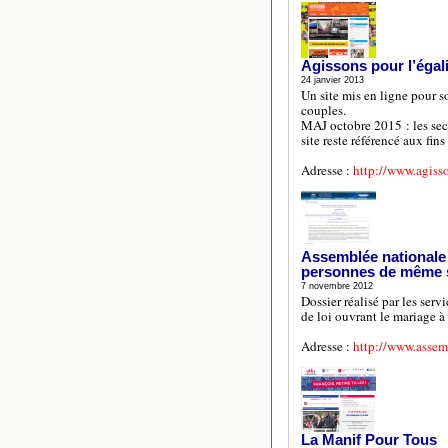
Agissons pour l’égali
24 janvier 2013
Un site mis en ligne pour so
couples.
MAJ octobre 2015 : les sec
site reste référencé aux fin
Adresse :
http://www.agisso
Assemblée nationale 
personnes de même 
7 novembre 2012
Dossier réalisé par les ser
de loi ouvrant le mariage à 
Adresse :
http://www.assem
La Manif Pour Tous