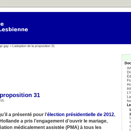
ge gay
> L’adoption de la proposition 31
Doc
Ar
Di
Ed
Fr
Ho
In
L’
 proposition 31
La
016.
ho
Le
’il a présenté pour l’
élection présidentielle de 2012
,
L
Hollande a pris l’engagement d’ouvrir le mariage,
réation médicalement assistée (PMA) à tous les