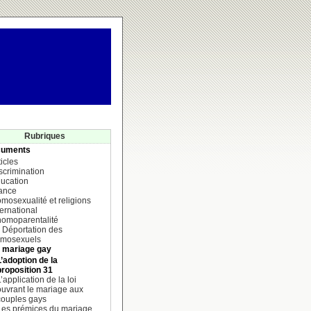
Rubriques
uments
ticles
scrimination
ucation
ance
mosexualité et religions
ternational
homoparentalité
 Déportation des
mosexuels
 mariage gay
L’adoption de la
proposition 31
’application de la loi
ouvrant le mariage aux
couples gays
Les prémices du mariage