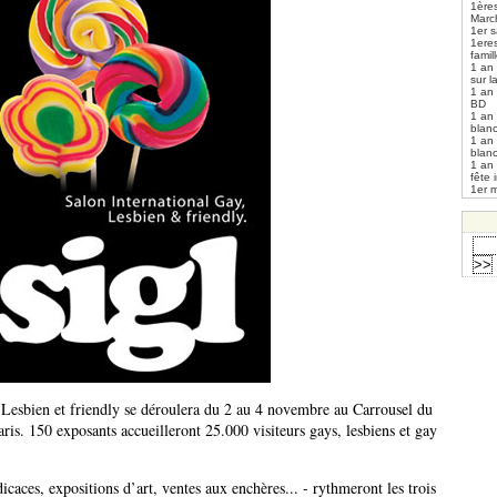
1ères
Marc
1er s
1ere
fami
1 an
sur l
1 an
BD
1 an
blan
1 an
blan
1 an
fête 
1er m
 Lesbien et friendly se déroulera du 2 au 4 novembre au Carrousel du
ris. 150 exposants accueilleront 25.000 visiteurs gays, lesbiens et gay
icaces, expositions d’art, ventes aux enchères... - rythmeront les trois