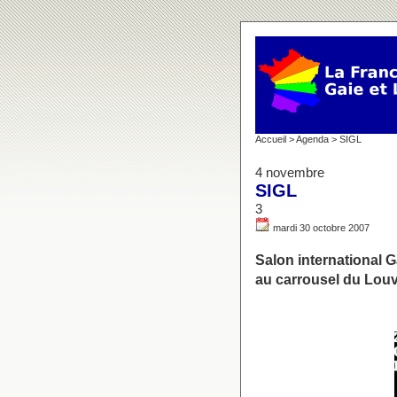
Accueil
>
Agenda
> SIGL
4 novembre
SIGL
3
mardi 30 octobre 2007
Salon international G
au carrousel du Louvr