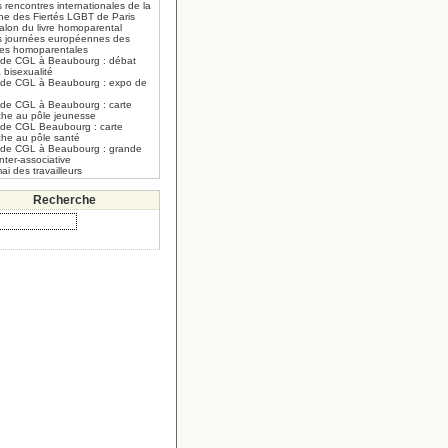
 rencontres internationales de la
he des Fiertés LGBT de Paris
alon du livre homoparental
s journées européennes des
lles homoparentales
 de CGL à Beaubourg : débat
a bisexualité
 de CGL à Beaubourg : expo de
 de CGL à Beaubourg : carte
che au pôle jeunesse
 de CGL Beaubourg : carte
che au pôle santé
 de CGL à Beaubourg : grande
inter-associative
ai des travailleurs
Recherche