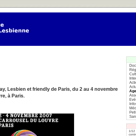
Doc
Rég
Cul
Inte
Act
Actu
ay, Lesbien et friendly de Paris, du 2 au 4 novembre
Age
e, à Paris.
Ass
Evé
Info
Méd
Pet
San
1/12
contr