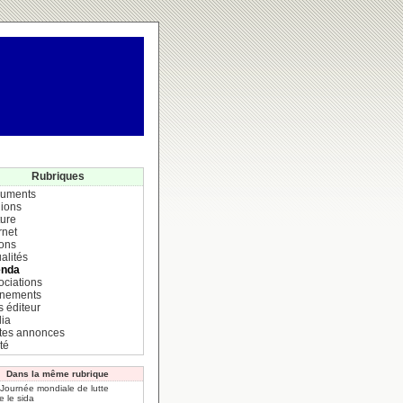
Rubriques
uments
ions
ture
rnet
ions
alités
nda
ociations
nements
s éditeur
ia
ites annonces
té
Dans la même rubrique
 Journée mondiale de lutte
e le sida