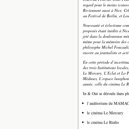
regard pour le moins iconocl
Reviennent aussi à Nice, C
au Festival de Berlin, et Lo
Nouveauté et éclectisme com
proposés étant inédits à Nic
jeté dans la douloureuse mé
même pour la mémoire des cu
philosophe Michel Foucault,
encore au journaliste et act
En cette période d’incertitud
des trois Institutions locale
Le Mercury, L’Eclat et Lo P
Méduses, L’espace lusophone,
année, celle du cinéma Le R
In & Out se déroule dans plu
l’auditorium du MAMA
le cinéma Le Mercury
le cinéma Le Rialto