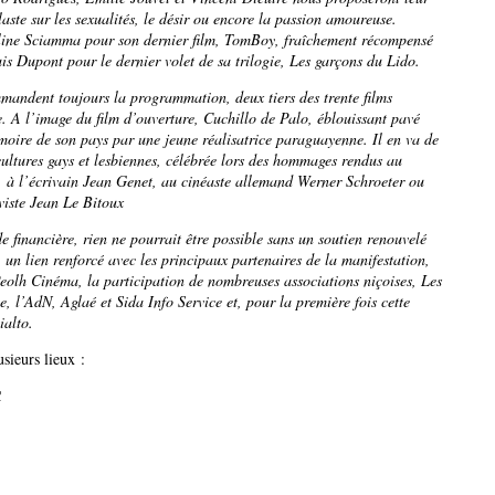
aste sur les sexualités, le désir ou encore la passion amoureuse.
éline Sciamma pour son dernier film, TomBoy, fraîchement récompensé
uis Dupont pour le dernier volet de sa trilogie, Les garçons du Lido.
mandent toujours la programmation, deux tiers des trente films
e. A l’image du film d’ouverture, Cuchillo de Palo, éblouissant pavé
moire de son pays par une jeune réalisatrice paraguayenne. Il en va de
ltures gays et lesbiennes, célébrée lors des hommages rendus au
 à l’écrivain Jean Genet, au cinéaste allemand Werner Schroeter ou
iviste Jean Le Bitoux
e financière, rien ne pourrait être possible sans un soutien renouvelé
s, un lien renforcé avec les principaux partenaires de la manifestation,
eolh Cinéma, la participation de nombreuses associations niçoises, Les
 l’AdN, Aglaé et Sida Info Service et, pour la première fois cette
ialto.
sieurs lieux :
C