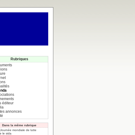
Rubriques
uments
ions
ture
rnet
ions
alités
nda
ociations
nements
s éditeur
ia
ites annonces
té
Dans la même rubrique
 Journée mondiale de lutte
e le sida