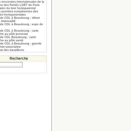
 rencontres internationales de la
he des Fiertés LGBT de Paris
alon du livre homoparental
s journées européennes des
lles homoparentales
 de CGL à Beaubourg : débat
a bisexualité
 de CGL à Beaubourg : expo de
 de CGL à Beaubourg : carte
che au pôle jeunesse
 de CGL Beaubourg : carte
che au pôle santé
 de CGL à Beaubourg : grande
inter-associative
ai des travailleurs
Recherche