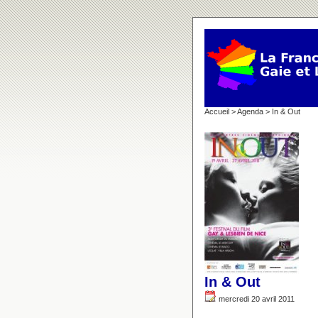
Accueil
>
Agenda
> In & Out
In & Out
mercredi 20 avril 2011