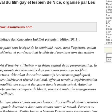
1ères
val du film gay et lesbien de Nice, organisé par Les
Marc
1er s
1ere
fami
1 an
sur l
1 an
BD
1 an
/www.lesouvreurs.com
blan
1 an
blan
1 an
tistique des Rencontres In&Out présente l’édition 2011 :
fête 
1er m
e place sous le signe de la continuité. Avec, nous l’espérons, autant
édentes, et par-dessus tout le désir de s’aventurer hors des sentiers
hoisi d’inscrire « l’Intime » en thème central de sa programmation, la
importante des réalisateurs dont nous vous proposons les films.
rections, débordant des cadres normatifs (et cinématographiques),
nt intérieur et réservé à soi seul, offre un terrain d’expérimentation
exualités, des corps et des genres dans le monde actuel. Autant de
re)conquérir cet espace de liberté, propice à toutes les transgressions
rveillance.
es rencontres et nous sommes heureux d’accueillir plusieurs cinéastes
e grande diversité et dont nous aimons suivre le travail. Présents au
ro Rodrigues, Emilie Jouvet et Vincent Dieutre nous proposeront leur