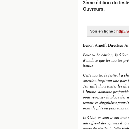
3ème édition du festi
Ouvreurs.
Voir en ligne :
http:/
Benoit Arnulf, Directeur Ar
Pour sa 3e édition, In&Out s
d’audace que les années préc
battus.
Cette année, le festival a c
question inspirant une part 
Travaillé dans toutes les di
l’Intime, domaine profondéme
pour repenser la place des s
tentatives singulières pour (
mais de plus en plus sous su
In&Out, ce sont avant tout d
qui offrent des univers d’un
cours du Festival, João Ped