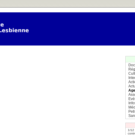
Doc
Rég
Cul
Inte
Act
Actu
Age
Ass
Evé
Info
Méd
Pet
San
1/12
contr