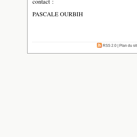
contact :
PASCALE OURBIH
RSS 2.0
|
Plan du si