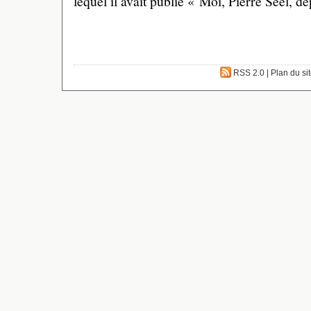
lequel il avait publié « Moi, Pierre Seel, 
RSS 2.0
|
Plan du si