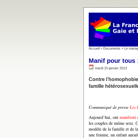
Accueil
>
Documents
>
Le maria
Manif pour tous :
mardi 15 janvier 2013
Contre l’homophobie e
famille hétérosexuell
Communiqué de presse
Les 
Aujourd’hui, ont
manifesté
d
les couples de même sexe. C
modèle de la famille et de la
une femme, un enfant aurait