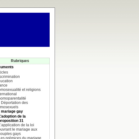
Rubriques
uments
ticles
scrimination
ucation
ance
mosexualité et religions
ternational
homoparentalité
 Déportation des
mosexuels
 mariage gay
L’adoption de la
proposition 31
’application de la loi
ouvrant le mariage aux
couples gays
Les prémices du mariage