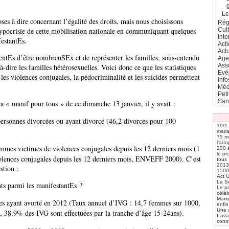
L
s à dire concernant l’égalité des droits, mais nous choisissons
Rég
Cul
ypocrisie de cette mobilisation nationale en communiquant quelques
Inte
festantEs.
Act
Actu
entEs d’être nombreuSEx et de représenter les familles, sous-entendu
Age
Ass
-à-dire les familles hétérosexuelles. Voici donc ce que les statistiques
Evé
 les violences conjugales, la pédocriminalité et les suicides permettent
Info
Méd
Pet
San
a « manif pour tous » de ce dimanche 13 janvier, il y avait :
ersonnes divorcées ou ayant divorcé (46,2 divorces pour 100
19/1 
mari
75 ma
l’ado
mes victimes de violences conjugales depuis les 12 derniers mois (1
200 é
le pr
olences conjugales depuis les 12 derniers mois, ENVEFF 2000). C’est
tous
2013,
stion :
1500
Act 
La S
ts parmi les manifestantEs ?
Le p
céléb
Mari
s ayant avorté en 2012 (Taux annuel d’IVG : 14,7 femmes sur 1000,
enfin
Une 
38,9% des IVG sont effectuées par la tranche d’âge 15-24ans).
L’ava
contr