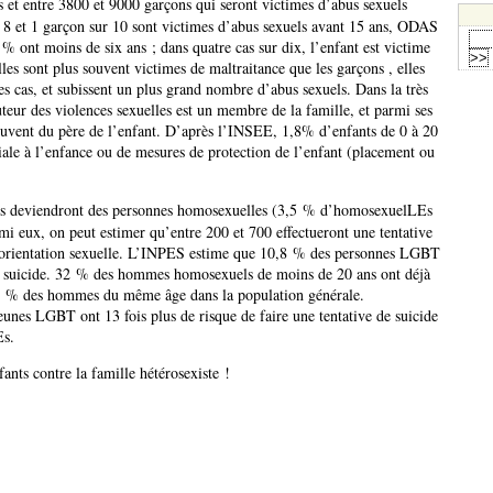
s et entre 3800 et 9000 garçons qui seront victimes d’abus sexuels
ur 8 et 1 garçon sur 10 sont victimes d’abus sexuels avant 15 ans, ODAS
% ont moins de six ans ; dans quatre cas sur dix, l’enfant est victime
lles sont plus souvent victimes de maltraitance que les garçons , elles
s cas, et subissent un plus grand nombre d’abus sexuels. Dans la très
uteur des violences sexuelles est un membre de la famille, et parmi ses
s souvent du père de l’enfant. D’après l’INSEE, 1,8% d’enfants de 0 à 20
ciale à l’enfance ou de mesures de protection de l’enfant (placement ou
ts deviendront des personnes homosexuelles (3,5 % d’homosexuelLEs
i eux, on peut estimer qu’entre 200 et 700 effectueront une tentative
r orientation sexuelle. L’INPES estime que 10,8 % des personnes LGBT
e suicide. 32 % des hommes homosexuels de moins de 20 ans ont déjà
e 5 % des hommes du même âge dans la population générale.
nes LGBT ont 13 fois plus de risque de faire une tentative de suicide
Es.
ants contre la famille hétérosexiste !