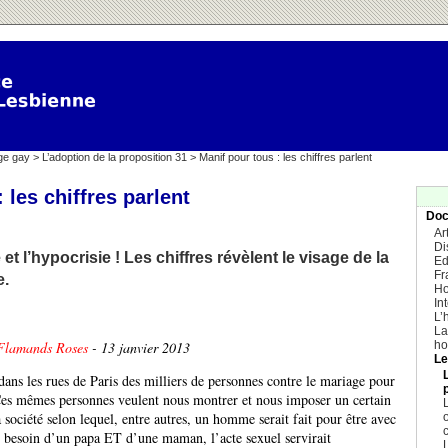
ge gay
>
L’adoption de la proposition 31
> Manif pour tous : les chiffres parlent
 les chiffres parlent
Doc
Ar
Di
t l’hypocrisie ! Les chiffres révèlent le visage de la
Ed
Fr
e.
Ho
In
L’
La
ho
Flamands Roses
- 13 janvier 2013
Le
ans les rues de Paris des milliers de personnes contre le mariage pour
es mêmes personnes veulent nous montrer et nous imposer un certain
L
 société selon lequel, entre autres, un homme serait fait pour être avec
 besoin d’un papa ET d’une maman, l’acte sexuel servirait