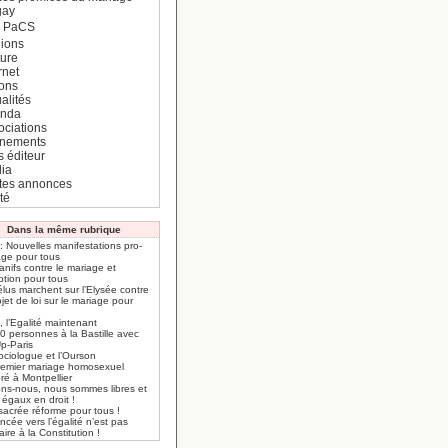
gay
e PaCS
ions
ture
rnet
ions
alités
nda
ociations
nements
s éditeur
ia
ites annonces
té
Dans la même rubrique
: Nouvelles manifestations pro-
age pour tous
nifs contre le mariage et
ption pour tous
lus marchent sur l’Elysée contre
ojet de loi sur le mariage pour
 l’Egalité maintenant
0 personnes à la Bastille avec
Up-Paris
ociologue et l’Ourson
remier mariage homosexuel
ré à Montpellier
ons-nous, nous sommes libres et
 égaux en droit !
sacrée réforme pour tous !
ncée vers l’égalité n’est pas
aire à la Constitution !