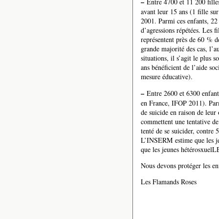
–
Entre 4700 et 11 200 fille
avant leur 15 ans (1 fille s
2001. Parmi ces enfants, 22 
d’agressions répétées. Les fi
représentent près de 60 % de
grande majorité des cas, l’a
situations, il s’agit le plu
ans bénéficient de l’aide so
mesure éducative).
–
Entre 2600 et 6300 enfan
en France, IFOP 2011). Parm
de suicide en raison de leu
commettent une tentative d
tenté de se suicider, contr
L’INSERM estime que les jeu
que les jeunes hétérosxuelL
Nous devons protéger les enf
Les Flamands Roses