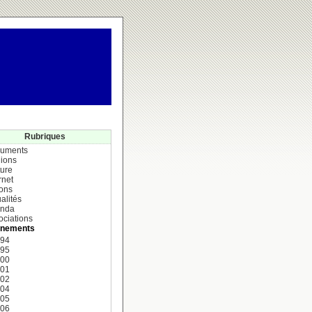
Rubriques
uments
ions
ture
rnet
ions
alités
nda
ociations
nements
994
995
000
001
002
004
005
006