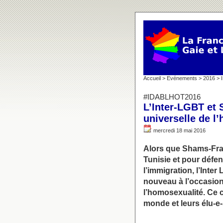
Accueil
>
Evénements
>
2016
>
#IDABLHOT2016
L’Inter-LGBT et 
universelle de l
mercredi 18 mai 2016
Alors que Shams-Fran
Tunisie et pour défe
l’immigration, l’Inter
nouveau à l’occasion 
l’homosexualité. Ce 
monde et leurs élu-e