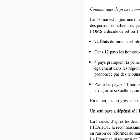
Communiqué de presse comm
Le 17 mai est la journée int
des personnes lesbiennes, gay
l’OMS a décidé de retirer l’
74 États du monde crimina
Dans 12 pays les homosexu
4 pays pratiquent la pein
également dans les régio
prononcée par des tribun
Parmi les pays où l’homos
« majorité sexuelle », sui
En un an, les progrès sont 
Un seul pays a dépénalisé l
En France, d’après les dern
l’IDAHOT, la reconnaissanc
en raison de réformes de sa
La France se place ainsi en 