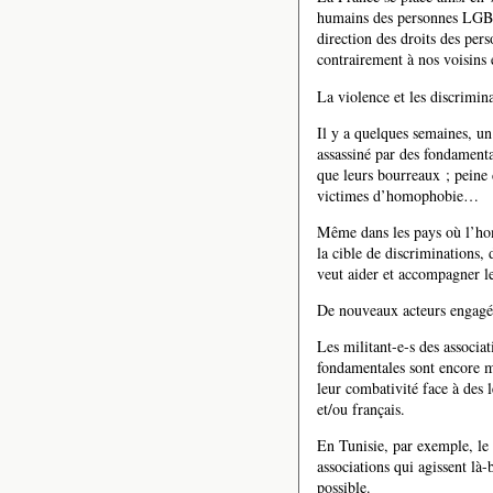
humains des personnes LGBT
direction des droits des per
contrairement à nos voisins
La violence et les discrimi
Il y a quelques semaines, u
assassiné par des fondament
que leurs bourreaux ; peine 
victimes d’homophobie…
Même dans les pays où l’hom
la cible de discriminations,
veut aider et accompagner 
De nouveaux acteurs engagés
Les militant-e-s des associat
fondamentales sont encore me
leur combativité face à des 
et/ou français.
En Tunisie, par exemple, le
associations qui agissent là
possible.