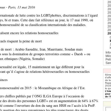
2
2
un - Paris, 13 mai 2016
2
2
ernationale de lutte contre les LGBTphobies, discriminations à l’égard
20
s, bi et trans. Cette date fait référence au jour, le 17 mai 1990, où
2
2
homosexualité de sa classification internationale des maladies.
2
2
lisent encore les relations homosexuelles
2
els risquent la peine de mort
l
e de mort : Arabie-Saoudite, Iran, Mauritanie, Soudan mais
Info
ns sous la domination de groupes terroristes comme « Daesh » ou
Méd
aux ethniques (Nigéria, Somalie)
Pet
San
exualité est légale, 15 maintiennent un âge différent pour la
vant qu’il s’agisse de relations hétérosexuelles ou homosexuelles
6ème
d’aff
minces
de l
Rapp
2016
’homosexualité en 2015 : le Mozambique en Afrique de l’Est.
le qu
L’In
pour
iers chiffres publiés par l’ONG ILGA Europe à l’occasion de
de l
e des droits des personnes LGBT+ est en augmentation de 64% à 67%
nté comme l’ouverture du don du sang aux HSH ou l’accès à la PreP.
7e position des pays européennes les plus respectueux des droits