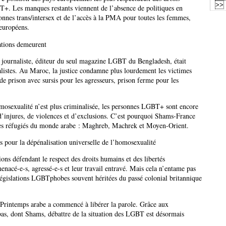
+. Les manques restants viennent de l’absence de politiques en
sonnes trans/intersex et de l’accès à la PMA pour toutes les femmes,
 européens.
nations demeurent
n journaliste, éditeur du seul magazine LGBT du Bengladesh, était
alistes. Au Maroc, la justice condamne plus lourdement les victimes
de prison avec sursis pour les agresseurs, prison ferme pour les
osexualité n’est plus criminalisée, les personnes LGBT+ sont encore
 d’injures, de violences et d’exclusions. C’est pourquoi Shams-France
les réfugiés du monde arabe : Maghreb, Machrek et Moyen-Orient.
 pour la dépénalisation universelle de l’homosexualité
ions défendant le respect des droits humains et des libertés
nacé-e-s, agressé-e-s et leur travail entravé. Mais cela n’entame pas
législations LGBTphobes souvent héritées du passé colonial britannique
 Printemps arabe a commencé à libérer la parole. Grâce aux
-bas, dont Shams, débattre de la situation des LGBT est désormais