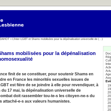
IDAHOT
> L’Inter-LGBT et Shams mobilisées pour la dépénalisation universelle de (…)
Shams mobilisées pour la dépénalisation
Doc
Rég
’homosexualité
Cul
Inte
Act
Actu
ce finit de se constituer, pour soutenir Shams en
Age
Ass
ndre en France les minorités sexuelles issues de
Evé
 LGBT est fière de se joindre à elle pour revendiquer, à
1
1
du 17 mai, la dépénalisation universelle de
2
combat doit rassembler tou-te-s les citoyen-ne-s du
2
2
-s attaché-e-s aux valeurs humanistes.
2
2
2