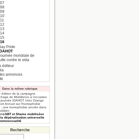
007
008
009
010
11
012
013
014
015
016
Gay Pride
IDAHOT
Journée mondiale de
utte contre le sida
s éditeur
ia
ites annonces
té
Dans la même rubrique
 édition de la campagne
ichage de Mobilisnoo à l’occasion
a journée IDAHOT chez Orange
ort Annuel sur l’homophobie
 : une homophobie ancrée dans
otidien
ter-LGBT et Shams mobilisées
 la dépénalisation universelle
’homosexualité
Recherche