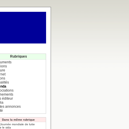
Rubriques
uments
ions
ture
rnet
ions
alités
nda
ociations
nements
s éditeur
ia
ites annonces
té
Dans la même rubrique
 Journée mondiale de lutte
e le sida