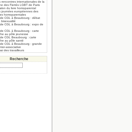
 rencontres internationales de la
he des Fiertés LGBT de Paris
alon du livre homoparental
s journées européennes des
lles homoparentales
 de CGL à Beaubourg : débat
a bisexualité
 de CGL à Beaubourg : expo de
 de CGL à Beaubourg : carte
che au pôle jeunesse
 de CGL Beaubourg : carte
che au pôle santé
 de CGL à Beaubourg : grande
inter-associative
ai des travailleurs
Recherche