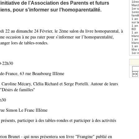
1ères
initiative de l’Association des Parents et futurs
Marc
1er s
ens, pour s’informer sur l’homoparentalité.
1ere
fami
1 an
sur l
1 an
BD
i 22 au dimanche 24 Février, le 2ème salon du livre homoparental, à
1 an
 une occasion à ne pas rater pour s’informer sur l’homoparentalité,
blan
1 an
hanger lors de tables-rondes.
blan
1 an
fête 
1er m
0-22h30
-de-France, 63 rue Beaubourg IIIème
 Caroline Mécary, Clélia Richard et Serge Portelli. Autour de leurs
 "Désirs de familles"
7h30
rue Simon Le Franc IIIème
présents, participer à des tables-rondes et participer à des activités
ion Brunet - qui nous présentera son livre "Frangine" publié en