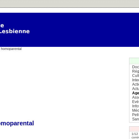
e homoparental
Doc
Rég
Cul
Inte
Act
Actu
Age
Ass
Evé
Info
Méd
Pet
San
omoparental
1/12
contr