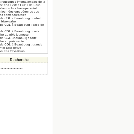
 rencontres internationales de la
he des Fiertés LGBT de Paris
alon du livre homoparental
s journées européennes des
lles homoparentales
 de CGL à Beaubourg : débat
a bisexualité
 de CGL à Beaubourg : expo de
 de CGL à Beaubourg : carte
che au pôle jeunesse
 de CGL Beaubourg : carte
che au pôle santé
 de CGL à Beaubourg : grande
inter-associative
ai des travailleurs
Recherche