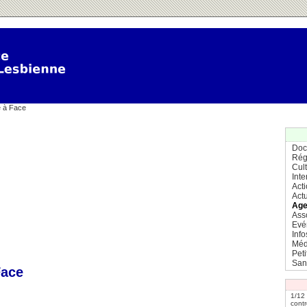
e à Face
Doc
Rég
Cul
Inte
Act
Actu
Age
Ass
Evé
Info
Méd
Pet
San
Face
1/12
contr