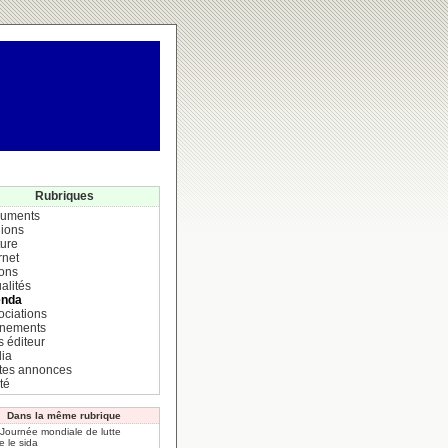
Rubriques
uments
ions
ture
rnet
ions
alités
nda
ociations
nements
s éditeur
ia
ites annonces
té
Dans la même rubrique
 Journée mondiale de lutte
e le sida