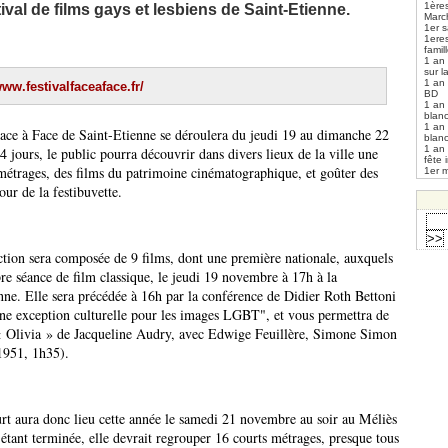
1ères
ival de films gays et lesbiens de Saint-Etienne.
Marc
1er s
1ere
fami
1 an
sur l
1 an
www.festivalfaceaface.fr/
BD
1 an
blan
1 an
Face à Face de Saint-Etienne se déroulera du jeudi 19 au dimanche 22
blan
1 an
jours, le public pourra découvrir dans divers lieux de la ville une
fête 
 métrages, des films du patrimoine cinématographique, et goûter des
1er m
ur de la festibuvette.
ction sera composée de 9 films, dont une première nationale, auxquels
bre séance de film classique, le jeudi 19 novembre à 17h à la
ne. Elle sera précédée à 16h par la conférence de Didier Roth Bettoni
 une exception culturelle pour les images LGBT", et vous permettra de
 « Olivia » de Jacqueline Audry, avec Edwige Feuillère, Simone Simon
 1951, 1h35).
urt aura donc lieu cette année le samedi 21 novembre au soir au Méliès
 étant terminée, elle devrait regrouper 16 courts métrages, presque tous