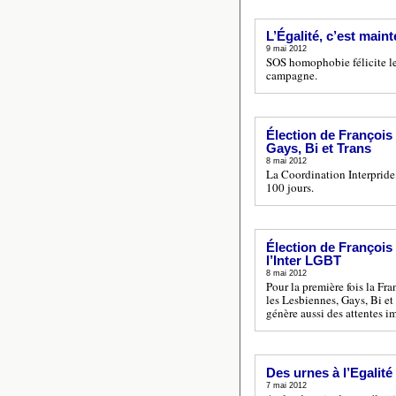
L’Égalité, c’est maint
9 mai 2012
SOS homophobie félicite le 
campagne.
Élection de François 
Gays, Bi et Trans
8 mai 2012
La Coordination Interpride 
100 jours.
Élection de François 
l’Inter LGBT
8 mai 2012
Pour la première fois la Fr
les Lesbiennes, Gays, Bi et
génère aussi des attentes 
Des urnes à l’Egalité
7 mai 2012