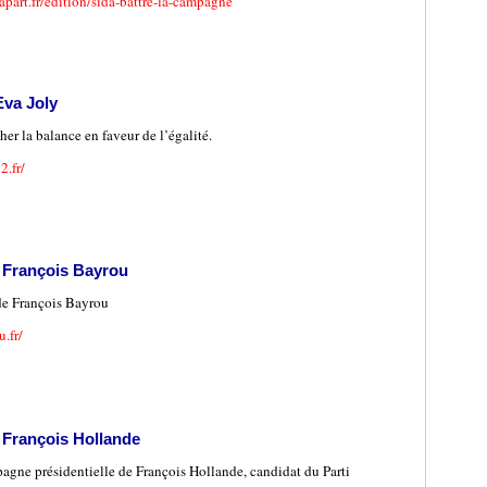
apart.fr/edition/sida-battre-la-campagne
Eva Joly
her la balance en faveur de l’égalité.
2.fr/
 François Bayrou
de François Bayrou
.fr/
 François Hollande
pagne présidentielle de François Hollande, candidat du Parti