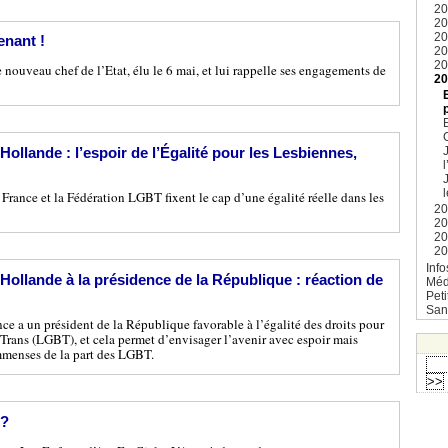
2
2
2
enant !
2
20
nouveau chef de l’Etat, élu le 6 mai, et lui rappelle ses engagements de
2
Hollande : l’espoir de l’Égalité pour les Lesbiennes,
l
France et la Fédération LGBT fixent le cap d’une égalité réelle dans les
2
2
2
2
Info
Hollande à la présidence de la République : réaction de
Méd
Pet
San
ance a un président de la République favorable à l’égalité des droits pour
 Trans (LGBT), et cela permet d’envisager l’avenir avec espoir mais
immenses de la part des LGBT.
 ?