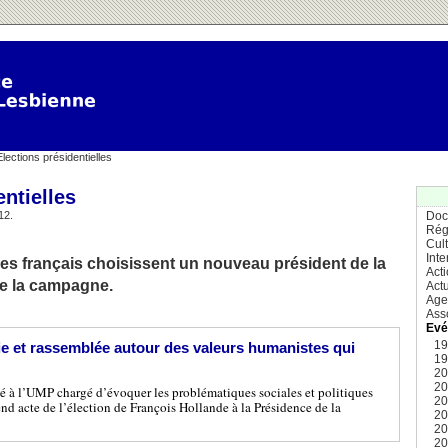
lections présidentielles
entielles
12.
Doc
Rég
Cul
Inte
, les français choisissent un nouveau président de la
Act
e la campagne.
Actu
Age
Ass
Evé
1
ie et rassemblée autour des valeurs humanistes qui
1
2
2
à l’UMP chargé d’évoquer les problématiques sociales et politiques
2
end acte de l’élection de François Hollande à la Présidence de la
2
2
2