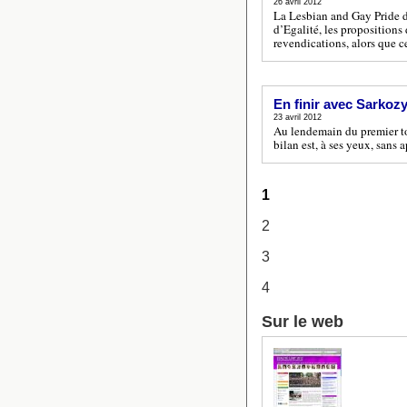
26 avril 2012
La Lesbian and Gay Pride d
d’Egalité, les proposition
revendications, alors que c
En finir avec Sarkozy
23 avril 2012
Au lendemain du premier tou
bilan est, à ses yeux, sans a
1
2
3
4
Sur le web