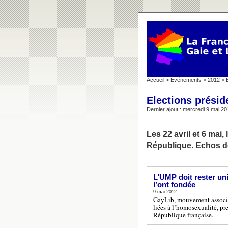
Accueil
>
Evénements
>
2012
> E
Elections présid
Dernier ajout : mercredi 9 mai 20
Les 22 avril et 6 mai
République. Echos d
L’UMP doit rester un
l’ont fondée
9 mai 2012
GayLib, mouvement associé 
liées à l’homosexualité, pr
République française.