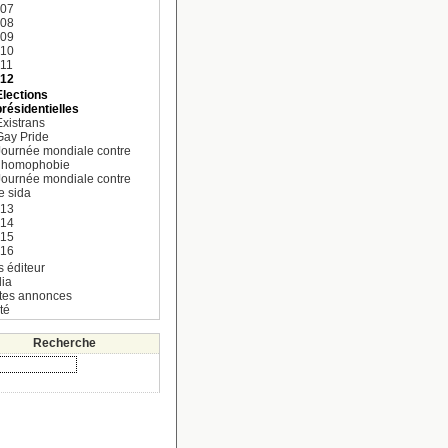
007
008
009
010
11
012
Elections
présidentielles
Existrans
Gay Pride
Journée mondiale contre
l’homophobie
Journée mondiale contre
e sida
013
014
015
016
s éditeur
ia
ites annonces
té
Recherche