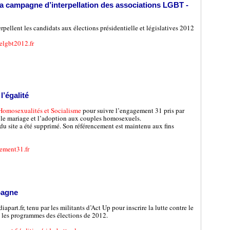
la campagne d’interpellation des associations LGBT -
pellent les candidats aux élections présidentielle et législatives 2012
elgbt2012.fr
’égalité
Homosexualités et Socialisme
pour suivre l’engagement 31 pris par
 le mariage et l’adoption aux couples homosexuels.
u site a été supprimé. Son référencement est maintenu aux fins
ement31.fr
pagne
iapart.fr, tenu par les militants d’Act Up pour inscrire la lutte contre le
s les programmes des élections de 2012.