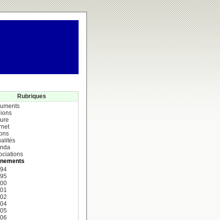
Rubriques
uments
ions
ture
rnet
ions
alités
nda
ociations
nements
994
995
000
001
002
004
005
006