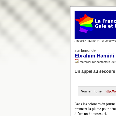
Accueil
>
Internet
>
Revue de w
sur lemonde.fr
Ebrahim Hamidi a
mercredi 1er septembre 
Un appel au secours 
Voir en ligne :
http://
Dans les colonnes du journa
prennent la plume pour dén
d’être un homosexuel.