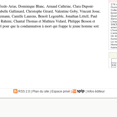
174 d
redo Arias, Dominique Blanc, Arnaud Cathrine, Clara Dupont-
l’hom
Coll
elle Gallimard, Christophe Girard, Valentine Goby, Vincent Josse,
femme
zmann, Camille Laurens, Benoît Legemble, Jonathan Littell, Paul
Quar
dans 
Rahimi, Chantal Thomas et Mathieu Vidard, Philippe Besson et
L’im
SNCF
el pour que la condamnation à mort qui frappe le jeune homme soit
amen
L’ho
L’am
Un ki
hom
Le m
Homo
haine
RSS 2.0
|
Plan du site
|
Espace privé
|
|
Infos éditeur