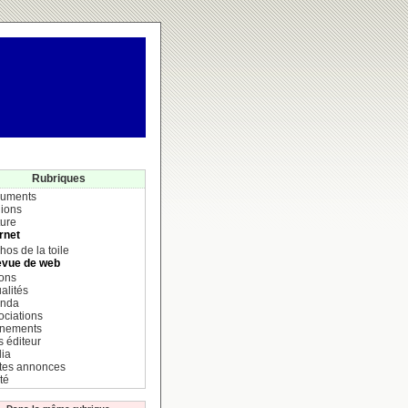
Rubriques
uments
ions
ture
rnet
hos de la toile
vue de web
ions
alités
nda
ociations
nements
s éditeur
ia
ites annonces
té