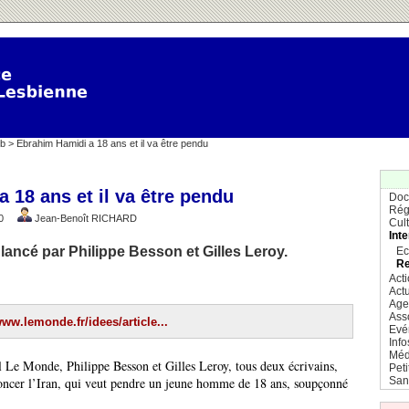
eb
> Ebrahim Hamidi a 18 ans et il va être pendu
 18 ans et il va être pendu
Doc
Rég
2010
Jean-Benoît RICHARD
Cul
Inte
lancé par Philippe Besson et Gilles Leroy.
Ec
Re
Act
Actu
Age
Ass
www.lemonde.fr/idees/article...
Evé
Info
Méd
l Le Monde, Philippe Besson et Gilles Leroy, tous deux écrivains,
Pet
San
oncer l’Iran, qui veut pendre un jeune homme de 18 ans, soupçonné