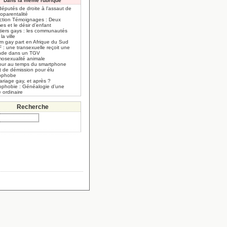
Dans la même rubrique
éputés de droite à l’assaut de
oparentalité
ection Témoignages : Deux
s et le désir d’enfant
tiers gays : les communautés
la ville
am gay part en Afrique du Sud
 : une transexuelle reçoit une
de dans un TGV
mosexualité animale
our au temps du smartphone
t de démission pour élu
ophobe
ariage gay, et après ?
phobie : Généalogie d’une
 ordinaire
Recherche