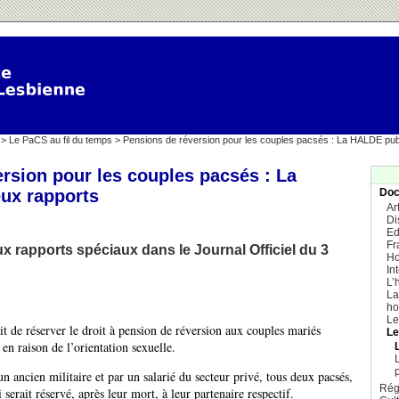
>
Le PaCS au fil du temps
> Pensions de réversion pour les couples pacsés : La HALDE pub
rsion pour les couples pacsés : La
ux rapports
Doc
Ar
Di
Ed
Fr
 rapports spéciaux dans le Journal Officiel du 3
Ho
In
L’
La
ho
Le
 de réserver le droit à pension de réversion aux couples mariés
L
en raison de l’orientation sexuelle.
p
 ancien militaire et par un salarié du secteur privé, tous deux pacsés,
Rég
 serait réservé, après leur mort, à leur partenaire respectif.