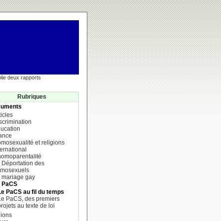
lie deux rapports
Rubriques
uments
ticles
scrimination
ucation
ance
mosexualité et religions
ternational
homoparentalité
 Déportation des
mosexuels
 mariage gay
e PaCS
Le PaCS au fil du temps
Le PaCS, des premiers
rojets au texte de loi
ions