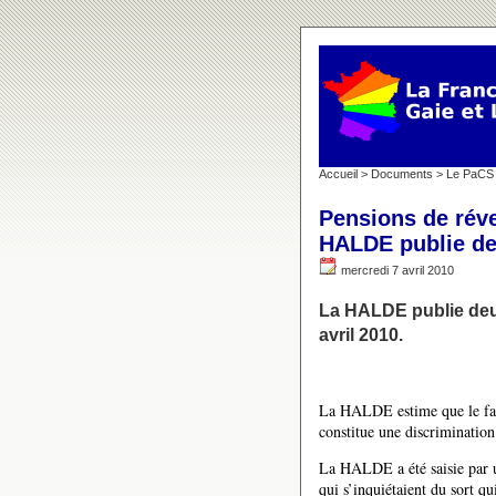
Accueil
>
Documents
>
Le PaCS
Pensions de réve
HALDE publie de
mercredi 7 avril 2010
La HALDE publie deux
avril 2010.
La HALDE estime que le fait
constitue une discrimination 
La HALDE a été saisie par un
qui s’inquiétaient du sort qui