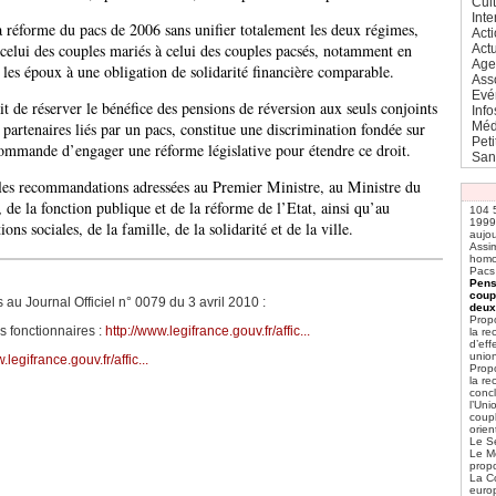
Cul
Inte
éforme du pacs de 2006 sans unifier totalement les deux régimes,
Act
 celui des couples mariés à celui des couples pacsés, notamment en
Actu
Age
t les époux à une obligation de solidarité financière comparable.
Ass
Evé
 de réserver le bénéfice des pensions de réversion aux seuls conjoints
Info
Méd
 partenaires liés par un pacs, constitue une discrimination fondée sur
Pet
ecommande d’engager une réforme législative pour étendre ce droit.
San
s recommandations adressées au Premier Ministre, au Ministre du
 de la fonction publique et de la réforme de l’Etat, ainsi qu’au
104 
1999 
ions sociales, de la famille, de la solidarité et de la ville.
aujou
Assim
homo
Pacs
Pens
coup
au Journal Officiel n° 0079 du 3 avril 2010 :
deux
Propo
s fonctionnaires :
http://www.legifrance.gouv.fr/affic...
la re
d’eff
union
.legifrance.gouv.fr/affic...
Propo
la r
conc
l’Un
coupl
orien
Le S
Le M
prop
La C
europ