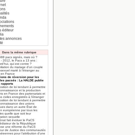
ture
rnet
ions
alités
nda
ociations
nements
s éditeur
ia
ites annonces
té
Dans la même rubrique
588 pacs signés, mais où ?
- 2012, le Pacs a 13 ans :
rd’hui, qui est contre ?
ilation du mariage d’un couple
sexuel marié à l’étranger au
 en France
ions de réversion pour les
les pacsés : La HALDE publie
 rapports
sition de loi tendant à permettre
connaissance et la production
ets en France des partenariats et
s civiles enregistrés à l’étranger
sition de loi tendant à permettre
econnaissance des unions
lues dans un autre État de
ion européenne par tous les
es quelle que soit leur
tation sexuelle
énat fait évoluer le PaCS
édiateur de la République
ose une réforme du PaCS
our de Justice des communautés
éeennes pour l’attribution d’une