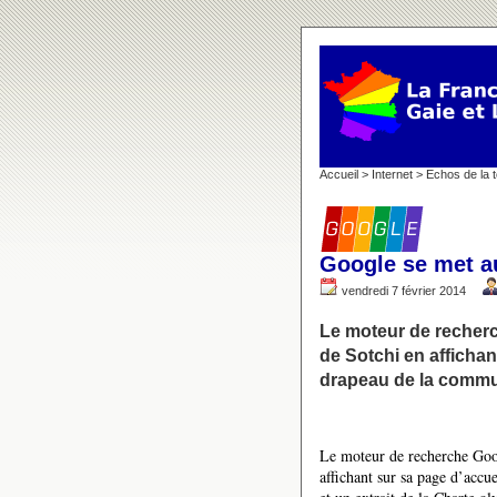
Accueil
>
Internet
>
Echos de la t
Google se met au
vendredi 7 février 2014
Le moteur de recherc
de Sotchi en afficha
drapeau de la commu
Le moteur de recherche Goog
affichant sur sa page d’acc