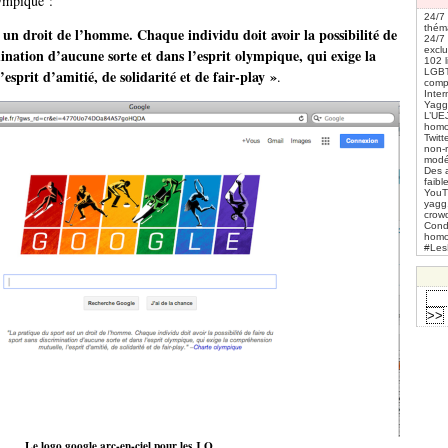
lympique :
24/7
thém
 un droit de l’homme. Chaque individu doit avoir la possibilité de
24/7 
excl
mination d’aucune sorte et dans l’esprit olympique, qui exige la
102 l
sprit d’amitié, de solidarité et de fair-play »
LGBT
.
comp
Inter
Yagg
L’UE
homo
Twit
non-r
modé
Des 
faibl
YouT
yagg
crow
Cond
hom
#Les
Le logo google arc-en-ciel pour les J.O.