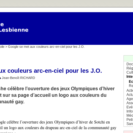
oile
> Google se met aux couleurs arc-en-ciel pour les J.O.
Doc
Rég
x couleurs arc-en-ciel pour les J.O.
Cul
Inte
Jean-Benoît RICHARD
Ec
Re
he célèbre l’ouverture des jeux Olympiques d’hiver
Act
nt sur sa page d’accueil un logo aux couleurs du
Actu
Age
nauté gay.
Ass
Evé
Info
Méd
Pet
le célèbre l’ouverture des jeux Olympiques d’hiver de Sotchi en
San
ueil un logo aux couleurs du drapeau arc-en-ciel de la communauté gay