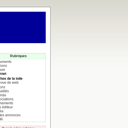
Rubriques
uments
ions
ture
rnet
hos de la toile
vue de web
ions
alités
nda
ociations
nements
s éditeur
ia
ites annonces
té