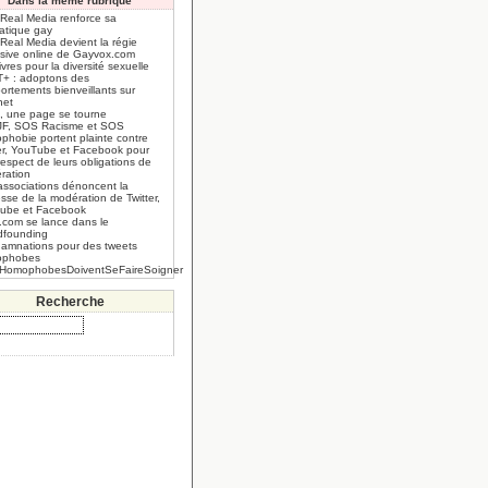
Dans la même rubrique
 Real Media renforce sa
atique gay
Real Media devient la régie
usive online de Gayvox.com
ivres pour la diversité sexuelle
+ : adoptons des
ortements bienveillants sur
net
, une page se tourne
JF, SOS Racisme et SOS
phobie portent plainte contre
ter, YouTube et Facebook pour
espect de leurs obligations de
ration
associations dénoncent la
esse de la modération de Twitter,
ube et Facebook
.com se lance dans le
dfounding
amnations pour des tweets
ophobes
HomophobesDoiventSeFaireSoigner
Recherche