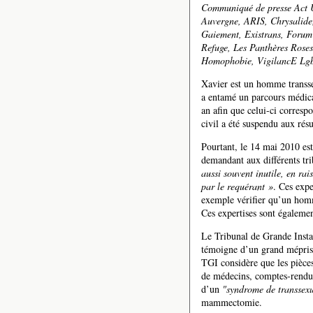
Communiqué de presse Act U
Auvergne, ARIS, Chrysalid
Gaiement, Existrans, Forum
Refuge, Les Panthères Rose
Homophobie, VigilancE Lgbt
Xavier est un homme transse
a entamé un parcours médical
an afin que celui-ci corresp
civil a été suspendu aux rés
Pourtant, le 14 mai 2010 est
demandant aux différents tri
aussi souvent inutile, en r
par le requérant »
. Ces expe
exemple vérifier qu’un homm
Ces expertises sont égalemen
Le Tribunal de Grande Instan
témoigne d’un grand mépris 
TGI considère que les pièces
de médecins, comptes-rendus 
d’un
"syndrome de transsex
mammectomie.