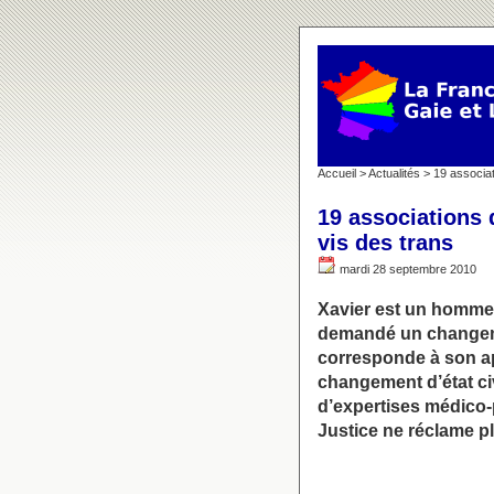
Accueil
>
Actualités
> 19 associat
19 associations 
vis des trans
mardi 28 septembre 2010
Xavier est un homme 
demandé un changement
corresponde à son ap
changement d’état civ
d’expertises médico-
Justice ne réclame p