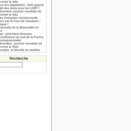
 contre le sida
our des législatives : faire gagner
lité des droits pour les LGBT !
décembre, journée mondiale de
 contre le sida
cas d’adoption homosexuelle
nnu par la Cour de Cassation :
rique !
Journée de la Bisexualité en
ce
ai : pink block féministe
 conférence du sud de la France
’homoparentalité
décembre : journée mondiale de
 contre le Sida
embre, la Moselle se mobilise
Recherche