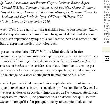
lutte
p-Paris, Association des Parents Gays et Lesbiens Rhône-Alpes
1er t
e, Comité IDAHO, Commune Vision, C’est Pas Mon Genre, Etudions
l’éga
1er 
 Gay et Lesbien, Homosexualités et Socialisme, Le Nouveau Phare, Le
lutte
1er 
s, Lesbian and Gay Pride de Lyon, ORTrans, OUTrans, SOS
reco
i Aix - Lyon, le 27 septembre 2010
Histo
1ère 
Fran
xuel. C’est-à-dire qu’il fait une transition femme vers homme. Xavier
1er m
1ère
 il y a quatre ans et a demandé un changement d’état civil il y a un
sur l
1er 
onde à son apparence physique et à son identité. Son changement d’état
lutte
1 déc
ultats d’expertises médico-psychologiques.
 parue une circulaire (CIV/07/10) du Ministère de la Justice
bunaux de ne plus faire subir ces expertises car
« cette exigence s’avère
aison des nombreux rapports et documents médicaux devant être fournis
rtises sont basées sur des critères absurdes et humiliants, comme par
e transsexuel ne s’épile pas ou bien est capable de faire des pompes.
t à la charge de Xavier et atteignent un montant de 800 euros.
ce de Lyon a choisi de ne pas tenir compte de cette circulaire, ce qui
quant aux chances d’insertion sociale et professionnelle de Xavier. Le
 versées au dossier de Xavier (témoignages de l’entourage, attestations
opératoires, photos,.) ne permettent pas de déterminer qu’il souffre
ualisme"
alors qu’il a fait pratiquer une hystérectomie totale et une