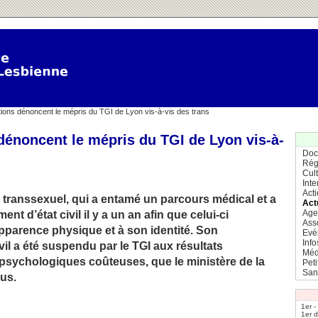
ions dénoncent le mépris du TGI de Lyon vis-à-vis des trans
dénoncent le mépris du TGI de Lyon vis-à-
Doc
Rég
Cul
Inte
Act
transsexuel, qui a entamé un parcours médical et a
Act
Age
 d’état civil il y a un an afin que celui-ci
Ass
parence physique et à son identité. Son
Evé
Info
il a été suspendu par le TGI aux résultats
Méd
psychologiques coûteuses, que le ministère de la
Pet
San
lus.
1er -
1er 