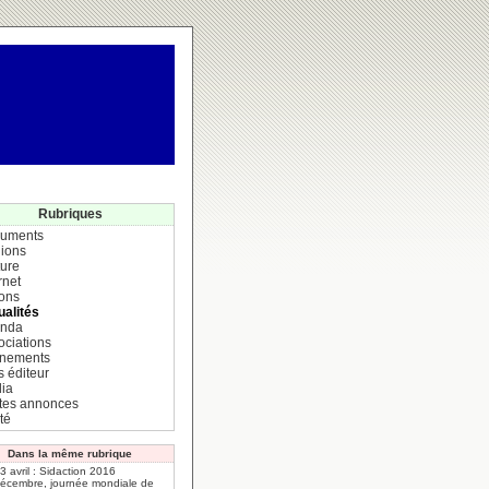
Rubriques
uments
ions
ture
rnet
ions
ualités
nda
ociations
nements
s éditeur
ia
ites annonces
té
Dans la même rubrique
 3 avril : Sidaction 2016
décembre, journée mondiale de