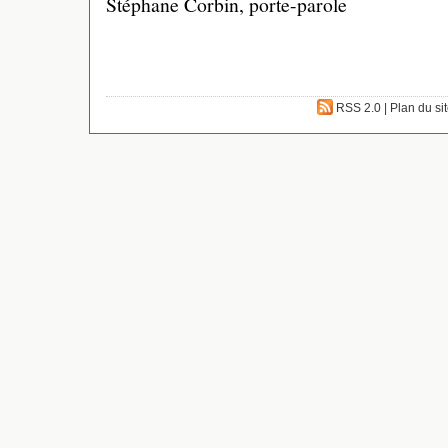
Stéphane Corbin, porte-parole
RSS 2.0
|
Plan du si