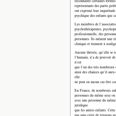
reconnaître certaines formes
représentants des partis poli
ont exprimé leur inquiétude
psychique des enfants que ce
Les membres de l’associatio
psychothérapeutes, psychopra
professionnelle, des personne
personnes. Ils mènent une réf
clinique et tiennent à soulig
Aucune théorie, qu’elle se r
l’humain, n’a de pouvoir de 
n’est
que l’un des très nombreux d
ainsi des chances qu’il aura 
elle
ne peut en aucun cas être co
En France, de nombreux enfa
personnes du même sexe ou 
avec une personne du même s
juridique
que les autres enfants. Cette
pas sans créer de tensions su