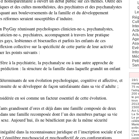
 d’homoparentalité a ouvert un débat public sur ces thèmes. Outre des
tiques et des cultes monothéistes, des psychiatres et des psychanalystes
 quant aux bouleversements de la famille et du développement
L
Rég
s réformes seraient susceptibles d’induire.
Cul
Inte
n PsyGay réunissant psychologues clinicien-ne-s, psychanalystes,
Act
ticien-ne-s, psychiatres, accompagnent à travers leur pratique
Actu
Age
s gays, lesbiennes et bisexuelles et parfois les enfants de ces
Ass
lexion collective sur la spécificité de cette partie de leur activité
Evé
ner les points suivants :
Info
Méd
Pet
éfère à la psychiatrie, la psychanalyse ou à une autre approche de
San
prédiction : la structure de la famille dans laquelle grandit un enfant
éterminants de son évolution psychologique, cognitive et affective, et
19/1 
mari
ensuite de se développer de façon satisfaisante dans sa vie d’adulte ;
75 ma
l’ado
200 é
nsidérée en soi comme un facteur essentiel de cette évolution.
le pr
tous
2013,
nts grandissent d’ores et déjà dans une famille composée de deux
1500
Act 
dans une famille recomposée dont l’un des membres partage sa vie
La S
Le p
exe. Aujourd’hui, ils ne bénéficient pas de la même sécurité
céléb
Mari
enfin
 inégalité dans la reconnaissance juridique et l’inscription sociale n’est
Une 
L’ava
r l’équilibre psychosocial et psychoaffectif de ces configurations
contr