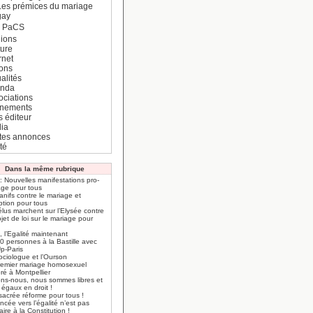
Les prémices du mariage
gay
e PaCS
ions
ture
rnet
ions
alités
nda
ociations
nements
s éditeur
ia
ites annonces
té
Dans la même rubrique
: Nouvelles manifestations pro-
age pour tous
nifs contre le mariage et
ption pour tous
lus marchent sur l’Elysée contre
ojet de loi sur le mariage pour
 l’Egalité maintenant
0 personnes à la Bastille avec
Up-Paris
ociologue et l’Ourson
remier mariage homosexuel
ré à Montpellier
ons-nous, nous sommes libres et
 égaux en droit !
sacrée réforme pour tous !
ncée vers l’égalité n’est pas
aire à la Constitution !