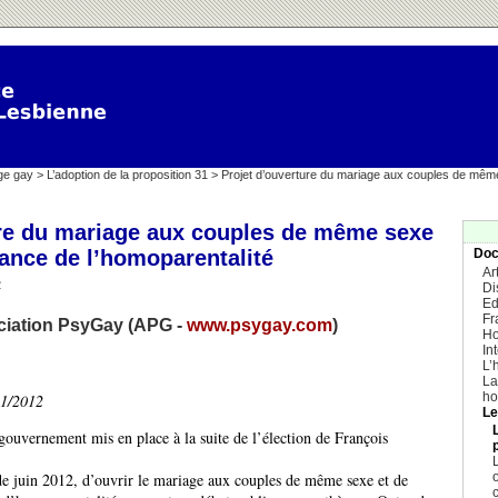
ge gay
>
L’adoption de la proposition 31
> Projet d’ouverture du mariage aux couples de mêm
ure du mariage aux couples de même sexe
ance de l’homoparentalité
Doc
Ar
2
Di
Ed
Fr
ociation PsyGay (APG -
www.psygay.com
)
Ho
In
L’
La
ho
11/2012
Le
gouvernement mis en place à la suite de l’élection de François
L
s de juin 2012, d’ouvrir le mariage aux couples de même sexe et de