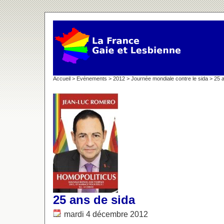
Accueil
>
Evénements
>
2012
>
Journée mondiale contre le sida
> 25 a
25 ans de sida
mardi 4 décembre 2012