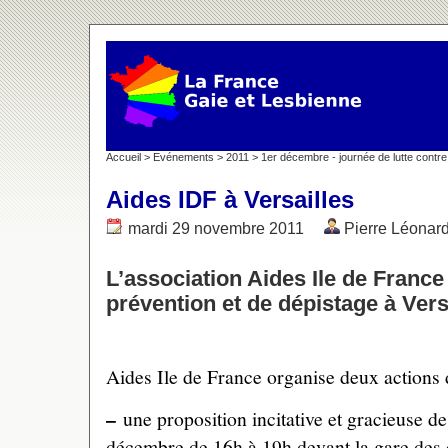
Accueil
>
Evénements
>
2011
>
1er décembre - journée de lutte contre 
Aides IDF à Versailles
mardi 29 novembre 2011
Pierre Léonar
L’association Aides Ile de France
prévention et de dépistage à Vers
Aides Ile de France organise deux actions 
–
une proposition incitative et gracieuse de
décembre de 16h à 19h devant la gare des 