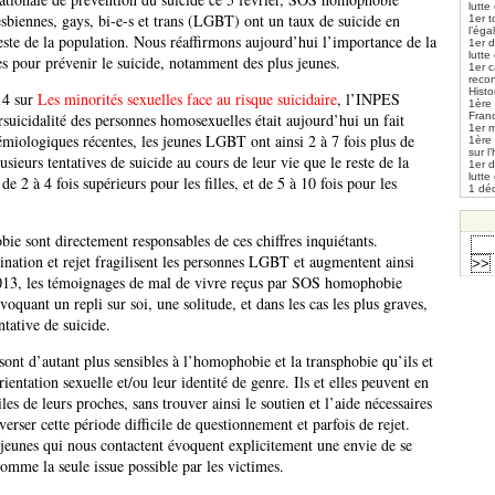
lutte
esbiennes, gays, bi-e-s et trans (LGBT) ont un taux de suicide en
1er t
l’éga
este de la population. Nous réaffirmons aujourd’hui l’importance de la
1er 
lutte
s pour prévenir le suicide, notamment des plus jeunes.
1er 
reco
Histo
14 sur
Les minorités sexuelles face au risque suicidaire
, l’INPES
1ère 
ursuicidalité des personnes homosexuelles était aujourd’hui un fait
Fran
1er m
émiologiques récentes, les jeunes LGBT ont ainsi 2 à 7 fois plus de
1ère
sur l
usieurs tentatives de suicide au cours de leur vie que le reste de la
1er 
lutte
de 2 à 4 fois supérieurs pour les filles, et de 5 à 10 fois pour les
1 déc
ie sont directement responsables de ces chiffres inquiétants.
ination et rejet fragilisent les personnes LGBT et augmentent ainsi
2013, les témoignages de mal de vivre reçus par SOS homophobie
oquant un repli sur soi, une solitude, et dans les cas les plus graves,
ntative de suicide.
ont d’autant plus sensibles à l’homophobie et la transphobie qu’ils et
rientation sexuelle et/ou leur identité de genre. Ils et elles peuvent en
iles de leurs proches, sans trouver ainsi le soutien et l’aide nécessaires
verser cette période difficile de questionnement et parfois de rejet.
jeunes qui nous contactent évoquent explicitement une envie de se
omme la seule issue possible par les victimes.