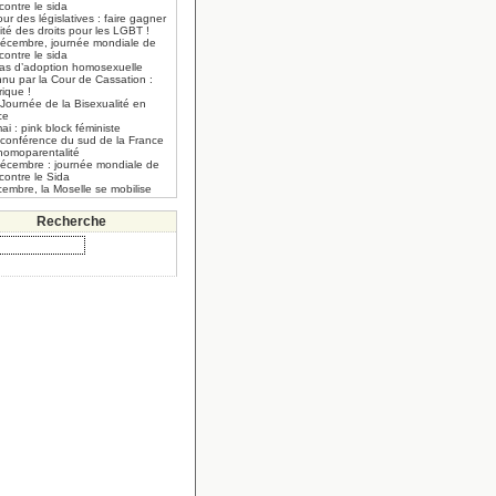
 contre le sida
our des législatives : faire gagner
lité des droits pour les LGBT !
décembre, journée mondiale de
 contre le sida
cas d’adoption homosexuelle
nnu par la Cour de Cassation :
rique !
Journée de la Bisexualité en
ce
ai : pink block féministe
 conférence du sud de la France
’homoparentalité
décembre : journée mondiale de
 contre le Sida
embre, la Moselle se mobilise
Recherche