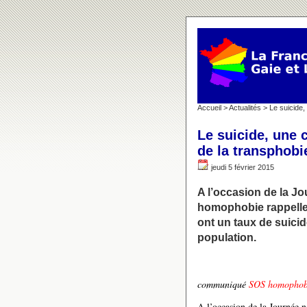
Accueil
>
Actualités
> Le suicide,
Le suicide, une
de la transphobi
jeudi 5 février 2015
A l’occasion de la J
homophobie rappelle 
ont un taux de suicid
population.
communiqué
SOS homophob
A l’occasion de la Journée 