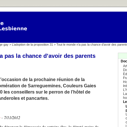
ge gay
>
L’adoption de la proposition 31
> Tout le monde n’a pas la chance d’avoir des pare
a pas la chance d’avoir des parents
Doc
Ar
Di
Ed
Fr
l’occasion de la prochaine réunion de la
Ho
mération de Sarreguemines, Couleurs Gaies
In
L’
 les conseillers sur le perron de l’hôtel de
La
ho
deroles et pancartes.
Le
L
s
- 7/11/2012
 de dénoncer la démagogie de certains élus, le député-maire de