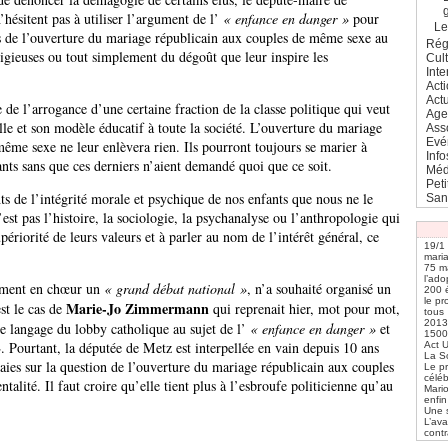
’hésitent pas à utiliser l’argument de l’
« enfance en danger »
pour
L
us de l’ouverture du mariage républicain aux couples de même sexe au
Rég
igieuses ou tout simplement du dégoût que leur inspire les
Cul
Inte
Act
Actu
 de l’arrogance d’une certaine fraction de la classe politique qui veut
Age
lle et son modèle éducatif à toute la société. L’ouverture du mariage
Ass
Evé
ême sexe ne leur enlèvera rien. Ils pourront toujours se marier à
Info
fants sans que ces derniers n’aient demandé quoi que ce soit.
Méd
Pet
nts de l’intégrité morale et psychique de nos enfants que nous ne le
San
est pas l’histoire, la sociologie, la psychanalyse ou l’anthropologie qui
supériorité de leurs valeurs et à parler au nom de l’intérêt général, ce
19/1 
mari
75 ma
l’ado
lament en chœur un
« grand débat national »
, n’a souhaité organisé un
200 é
le pr
Marie-Jo Zimmermann
st le cas de
qui reprenait hier, mot pour mot,
tous
2013,
e langage du lobby catholique au sujet de l’
« enfance en danger »
et
1500
»
. Pourtant, la députée de Metz est interpellée en vain depuis 10 ans
Act 
La S
aies sur la question de l’ouverture du mariage républicain aux couples
Le p
céléb
alité. Il faut croire qu’elle tient plus à l’esbroufe politicienne qu’au
Mari
enfin
Une 
L’ava
contr