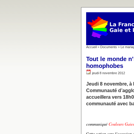
Accueil
>
Documents
>
Le maria
Tout le monde n’
homophobes
jeudi 8 novembre 2012
Jeudi 8 novembre, à 
Communauté d’agglo
accueillera vers 18h00
communauté avec ban
communiqué
Couleurs Gaie
Cette action sera l’occasion