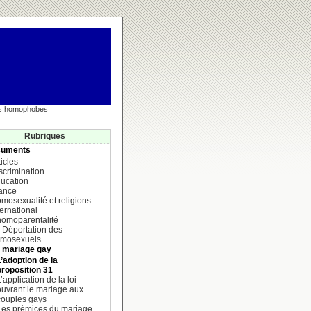
nts homophobes
Rubriques
uments
ticles
scrimination
ucation
ance
mosexualité et religions
ternational
homoparentalité
 Déportation des
mosexuels
 mariage gay
L’adoption de la
proposition 31
’application de la loi
ouvrant le mariage aux
couples gays
Les prémices du mariage