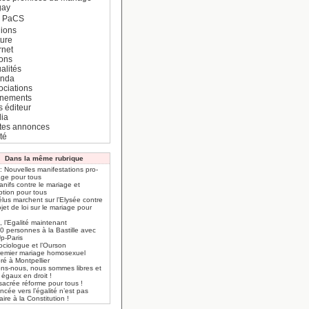
gay
e PaCS
ions
ture
rnet
ions
alités
nda
ociations
nements
s éditeur
ia
ites annonces
té
Dans la même rubrique
: Nouvelles manifestations pro-
age pour tous
nifs contre le mariage et
ption pour tous
lus marchent sur l’Elysée contre
ojet de loi sur le mariage pour
 l’Egalité maintenant
0 personnes à la Bastille avec
Up-Paris
ociologue et l’Ourson
remier mariage homosexuel
ré à Montpellier
ons-nous, nous sommes libres et
 égaux en droit !
sacrée réforme pour tous !
ncée vers l’égalité n’est pas
aire à la Constitution !