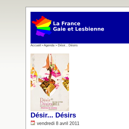
Accueil
>
Agenda
> Désir... Désirs
Désir... Désirs
vendredi 8 avril 2011