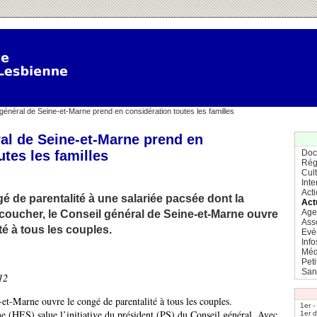
général de Seine-et-Marne prend en considération toutes les familles
al de Seine-et-Marne prend en
utes les familles
Doc
Rég
Cul
Inte
Act
é de parentalité à une salariée pacsée dont la
Act
Age
oucher, le Conseil général de Seine-et-Marne ouvre
Ass
té à tous les couples.
Evé
Info
Méd
Pet
San
12
et-Marne ouvre le congé de parentalité à tous les couples.
1er -
e (HES) salue l’initiative du président (PS) du Conseil général. Avec
1er 