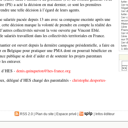
lutte
ire (PS) a acté la décision en mai dernier, ce sont les premières
1er t
l’éga
prendre une telle décision à l’égard de leurs agents.
1er 
lutte
1er 
une salariée pacsée depuis 13 ans avec sa compagne enceinte après une
reco
cette décision marque la volonté de prendre en compte la réalité des
Histo
1ère 
’autres collectivités suivent la voie ouverte par Vincent Eblé.
Fran
1er m
 salariés travaillent dans les collectivités territoriales en France.
1ère
sur l
1er 
hantier est ouvert depuis la dernière campagne présidentielle, a faire en
lutte
1 déc
ller en Belgique pour pratiquer une PMA dont on pourrait bénéficier en
ce publique se doit d’aider et de soutenir les projets parentaux
e les entraver.
nt d’HES -
denis.quinqueton@hes-france.org
ux, délégué d’HES chargé des parentalités -
christophe.desportes-
RSS 2.0
|
Plan du site
|
Espace privé
|
|
Infos éditeur