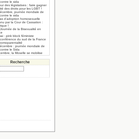
 contre le sida
our des législatives : faire gagner
lité des droits pour les LGBT !
décembre, journée mondiale de
 contre le sida
cas d’adoption homosexuelle
nnu par la Cour de Cassation :
rique !
Journée de la Bisexualité en
ce
ai : pink block féministe
 conférence du sud de la France
’homoparentalité
décembre : journée mondiale de
 contre le Sida
embre, la Moselle se mobilise
Recherche