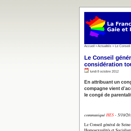
Accueil
>
Actualités
> Le Conseil 
Le Conseil génér
considération to
lundi 8 octobre 2012
En attribuant un cong
compagne vient d’acc
le congé de parentali
communiqué
HES
- 5/10/20
Le Conseil général de Seine-
Homosexualités et Socialism