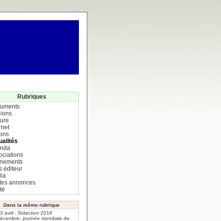
Rubriques
uments
ions
ture
rnet
ions
ualités
nda
ociations
nements
s éditeur
ia
ites annonces
té
Dans la même rubrique
 3 avril : Sidaction 2016
décembre, journée mondiale de