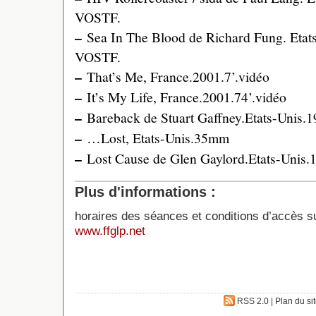
VOSTF.
–
Sea In The Blood de Richard Fung. Etats
VOSTF.
–
That’s Me, France.2001.7’.vidéo
–
It’s My Life, France.2001.74’.vidéo
–
Bareback de Stuart Gaffney.Etats-Unis.1
–
…Lost, Etats-Unis.35mm
–
Lost Cause de Glen Gaylord.Etats-Unis.
Plus d'informations :
horaires des séances et conditions d’accès sur
www.ffglp.net
RSS 2.0
|
Plan du si