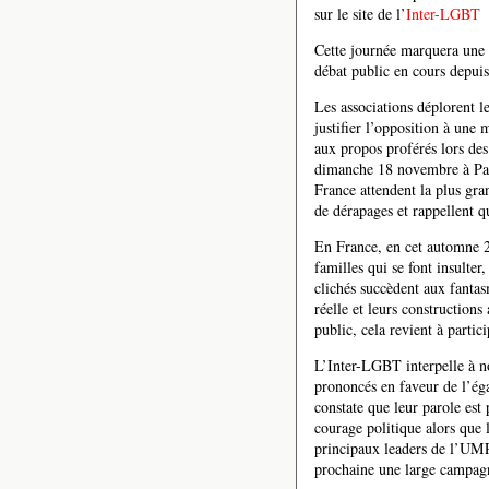
sur le site de l’
Inter-LGBT
Cette journée marquera une n
débat public en cours depui
Les associations déplorent l
justifier l’opposition à une 
aux propos proférés lors des
dimanche 18 novembre à Pari
France attendent la plus gra
de dérapages et rappellent q
En France, en cet automne 20
familles qui se font insulter
clichés succèdent aux fantas
réelle et leurs constructions
public, cela revient à partic
L’Inter-LGBT interpelle à no
prononcés en faveur de l’égal
constate que leur parole es
courage politique alors que l
principaux leaders de l’UMP
prochaine une large campagne