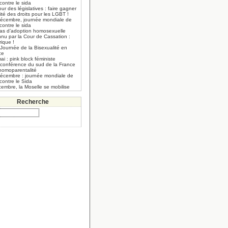
 contre le sida
our des législatives : faire gagner
lité des droits pour les LGBT !
décembre, journée mondiale de
 contre le sida
cas d’adoption homosexuelle
nnu par la Cour de Cassation :
rique !
Journée de la Bisexualité en
ce
ai : pink block féministe
 conférence du sud de la France
’homoparentalité
décembre : journée mondiale de
 contre le Sida
embre, la Moselle se mobilise
Recherche