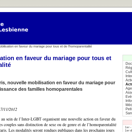
bilisation en faveur du mariage pour tous et de l’homoparentalité
ation en faveur du mariage pour tous et
lité
Doc
Rég
Cul
Inte
Act
is, nouvelle mobilisation en faveur du mariage pour
Act
Age
aissance des familles homoparentales
Ass
Evé
Info
Méd
17/11/2012
Pet
San
s au sein de l’Inter-LGBT organisent une nouvelle action en faveur du
es couples sans distinction de sexe ou de genre et de l’homoparentalité
1er -
ris. Les modalités seront rendues publiques dans les prochains jours
1er 