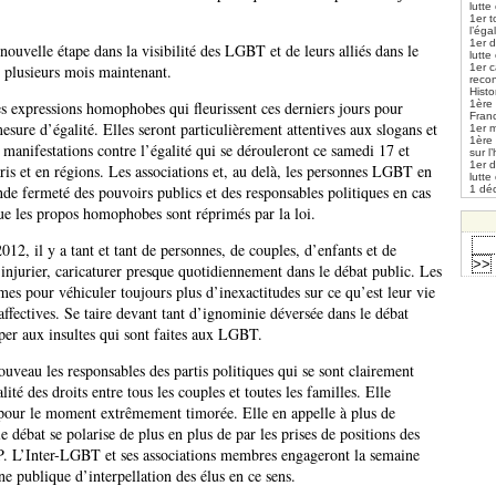
lutte
1er t
l’éga
1er 
ouvelle étape dans la visibilité des LGBT et de leurs alliés dans le
lutte
s plusieurs mois maintenant.
1er 
reco
Histo
es expressions homophobes qui fleurissent ces derniers jours pour
1ère 
Fran
mesure d’égalité. Elles seront particulièrement attentives aux slogans et
1er m
1ère
 manifestations contre l’égalité qui se dérouleront ce samedi 17 et
sur l
1er 
s et en régions. Les associations et, au delà, les personnes LGBT en
lutte
nde fermeté des pouvoirs publics et des responsables politiques en cas
1 déc
ue les propos homophobes sont réprimés par la loi.
12, il y a tant et tant de personnes, de couples, d’enfants et de
, injurier, caricaturer presque quotidiennement dans le débat public. Les
mes pour véhiculer toujours plus d’inexactitudes sur ce qu’est leur vie
 affectives. Se taire devant tant d’ignominie déversée dans le débat
iper aux insultes qui sont faites aux LGBT.
uveau les responsables des partis politiques qui se sont clairement
ité des droits entre tous les couples et toutes les familles. Elle
t pour le moment extrêmement timorée. Elle en appelle à plus de
e débat se polarise de plus en plus de par les prises de positions des
. L’Inter-LGBT et ses associations membres engageront la semaine
 publique d’interpellation des élus en ce sens.