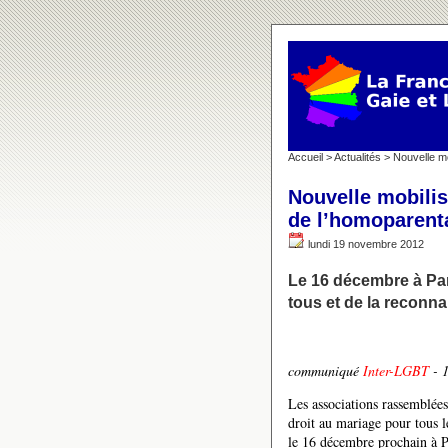
Accueil
>
Actualités
> Nouvelle mo
Nouvelle mobilis
de l’homoparenta
lundi 19 novembre 2012
Le 16 décembre à Par
tous et de la reconn
communiqué
Inter-LGBT
- 
Les associations rassemblée
droit au mariage pour tous l
le 16 décembre prochain à Pa