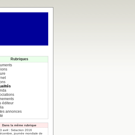
Rubriques
uments
ions
ture
rnet
ions
ualités
nda
ociations
nements
s éditeur
ia
ites annonces
té
Dans la même rubrique
 3 avril : Sidaction 2016
décembre, journée mondiale de