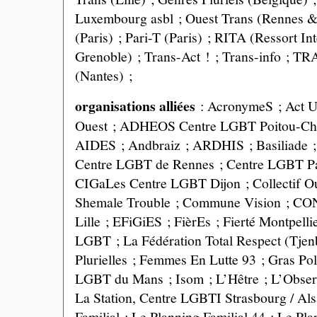
Luxembourg asbl ; Ouest Trans (Rennes &
(Paris) ; Pari-T (Paris) ; RITA (Ressort In
Grenoble) ; Trans-Act ! ; Trans-info ; 
(Nantes) ;
organisations alliées
: AcronymeS ; Act U
Ouest ; ADHEOS Centre LGBT Poitou-Cha
AIDES ; Andbraiz ; ARDHIS ; Basiliade ;
Centre LGBT de Rennes ; Centre LGBT Par
CIGaLes Centre LGBT Dijon ; Collectif Oui
Shemale Trouble ; Commune Vision ; CO
Lille ; EFiGiES ; FièrEs ; Fierté Montpelli
LGBT ; La Fédération Total Respect (Tjen
Plurielles ; Femmes En Lutte 93 ; Gras Po
LGBT du Mans ; Isom ; L’Hêtre ; L’Observa
La Station, Centre LGBTI Strasbourg / Als
Familial ; Le Planning Familial 44 ; Le Pla