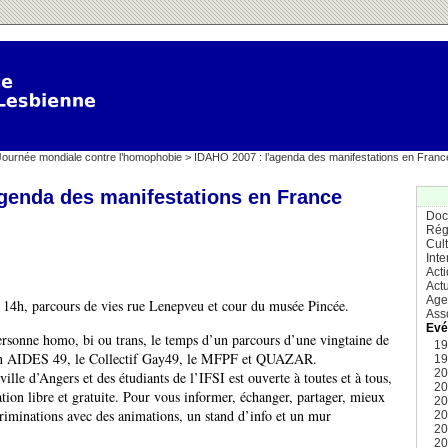
Journée mondiale contre l’homophobie
> IDAHO 2007 : l’agenda des manifestations en Franc
agenda des manifestations en France
Doc
Rég
Cul
Inte
Act
Actu
Age
14h, parcours de vies rue Lenepveu et cour du musée Pincée.
Ass
Evé
ersonne homo, bi ou trans, le temps d’un parcours d’une vingtaine de
1
ion AIDES 49, le Collectif Gay49, le MFPF et QUAZAR.
1
2
ville d’Angers et des étudiants de l’IFSI est ouverte à toutes et à tous,
2
ation libre et gratuite. Pour vous informer, échanger, partager, mieux
2
riminations avec des animations, un stand d’info et un mur
2
2
2