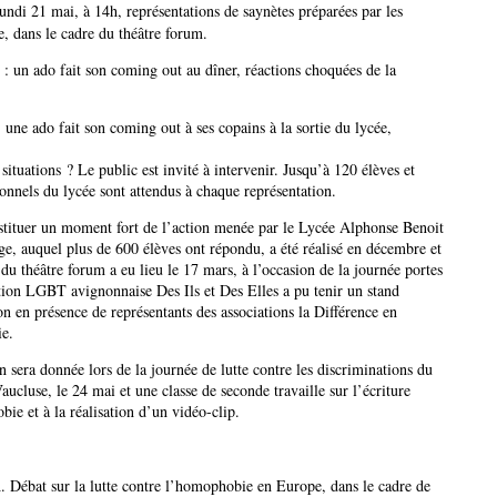
undi 21 mai, à 14h, représentations de saynètes préparées par les
e, dans le cadre du théâtre forum.
 : un ado fait son coming out au dîner, réactions choquées de la
une ado fait son coming out à ses copains à la sortie du lycée,
tuations ? Le public est invité à intervenir. Jusqu’à 120 élèves et
sonnels du lycée sont attendus à chaque représentation.
tituer un moment fort de l’action menée par le Lycée Alphonse Benoit
e, auquel plus de 600 élèves ont répondu, a été réalisé en décembre et
du théâtre forum a eu lieu le 17 mars, à l’occasion de la journée portes
tion LGBT avignonnaise Des Ils et Des Elles a pu tenir un stand
on en présence de représentants des associations la Différence en
e.
 sera donnée lors de la journée de lutte contre les discriminations du
aucluse, le 24 mai et une classe de seconde travaille sur l’écriture
e et à la réalisation d’un vidéo-clip.
 Débat sur la lutte contre l’homophobie en Europe, dans le cadre de