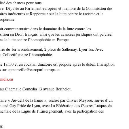
ité des chances pour tous.
re, Députée au Parlement européen et membre de la Commission des
ffaires intérieures et Rapporteur sur la lutte contre le racisme et la
ropéenne.
oit communautaire dans le domaine de la lutte contre les
sition en Droit français, ainsi que les avancées juridiques ont pu créer
ans la lutte contre l’homophobie en Europe.
irie du 1er arrondissement, 2 place de Sathonay, Lyon 1er. Avec
u Collectif contre l’homophobie.
de 18h30 et un cocktail dînatoire est proposé après le débat. Inscription
ts sur epmarseille@europarl.europa.eu
midis.eu
au Cinéma le Comedia 13 avenue Berthelot,
aire « Au-delà de la haine », réalisé par Olivier Meyrou, suivie d’un
an and Gay Pride de Lyon, avec La Fédération des Œuvres Laïques du
ntale de la Ligue de l’Enseignement, avec la participation des
ur,