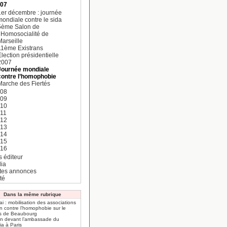
007
1er décembre : journée
mondiale contre le sida
5ème Salon de
l’Homosocialité de
Marseille
11ème Existrans
Election présidentielle
2007
Journée mondiale
contre l’homophobie
Marche des Fiertés
008
009
010
11
012
013
014
015
016
s éditeur
ia
ites annonces
té
Dans la même rubrique
i : mobilisation des associations
n contre l’homophobie sur le
is de Beaubourg
-in devant l’ambassade du
ia à Paris