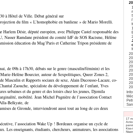
2
0 à Hôtel de Ville. Débat général sur
projection du film « L’homophobie en banlieue » de Mario Morelli.
 Harlem Désir, député européen, avec Philippe Castel responsable des
U, Nasser Ramdane président du comité IdF de SOS Racisme, Hélène
mission éducation du Mag’Paris et Catherine Tripon présidente de
2
2
2
20
i, de 09h à 17h30, débats sur le genre (masculin/féminin) et les
2
c Marie-Helène Bourcier, auteur de Sexpolitiques, Queer Zones 2,
2
2
de Masculin et Rapports sociaux de sexe, Alain Ducousso-Lacaze, co-
2
Chantal Zaouche, spécialiste du développement de l’enfant, Yves
2
ures urbaines et du genre et des loisirs chez les jeunes, Djemila
Info
Méd
rginalité, mobilité. Jean Michel Pugnière de l’association Contact
Pet
Alla-Belkyate, de
San
umises de Gironde, interviendront aussi tout au long de ces deux
17 ma
Actio
sécutive, l’association Wake Up ! Bordeaux organise un cycle de
parv
ux. Les enseignants, étudiants, chercheurs, animateurs, les associations
Kiss
Niger