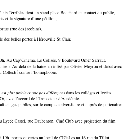
fants Terribles tient un stand place Bouchard au contact du public,
cts et la signature d’une pétition,
ortue (rue des jacobins),
le des belles portes à Hérouville St Clair.
0h, Au Cap’Cinéma, Le Colisée, 9 Boulevard Omer Sarraut.
aire « Au-delà de la haine » réalisé par Olivier Meyrou et débat avec
u Collectif contre l’homophobie.
’est plus précieux que nos différences
dans les collèges et lycées,
’Or, avec l’accord de l’Inspecteur d’Académie.
 affichages publics, sur le campus universitaire et auprès de partenaires
 Lycée Castel, rue Daubenton, Ciné Club avec projection du film
19h, portes ouvertes au local de CIGaLes au 16 rue du Tillot.