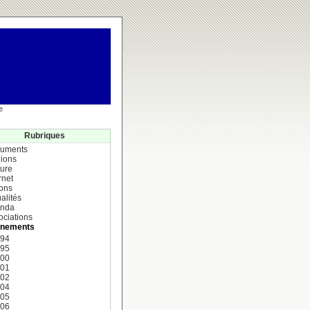
e
Rubriques
uments
ions
ture
rnet
ions
alités
nda
ociations
nements
994
995
000
001
002
004
005
006