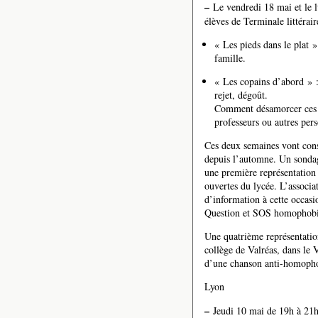
–
Le vendredi 18 mai et le l
élèves de Terminale littérair
« Les pieds dans le plat »
famille.
« Les copains d’abord » : 
rejet, dégoût.
Comment désamorcer ces si
professeurs ou autres per
Ces deux semaines vont cons
depuis l’automne. Un sondag
une première représentation 
ouvertes du lycée. L’associa
d’information à cette occasi
Question et SOS homophobi
Une quatrième représentation
collège de Valréas, dans le V
d’une chanson anti-homophobi
Lyon
–
Jeudi 10 mai de 19h à 21h.