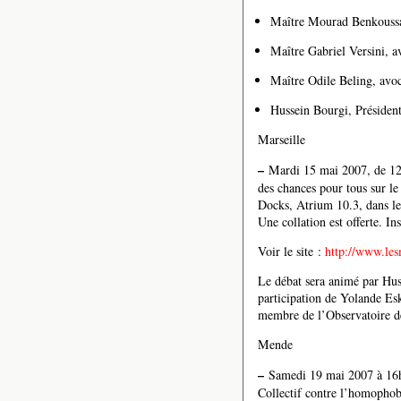
Maître Mourad Benkoussa,
Maître Gabriel Versini, 
Maître Odile Beling, avo
Hussein Bourgi, Président
Marseille
–
Mardi 15 mai 2007, de 12h
des chances pour tous sur l
Docks, Atrium 10.3, dans les
Une collation est offerte. In
Voir le site :
http://www.les
Le débat sera animé par Hus
participation de Yolande E
membre de l’Observatoire de
Mende
–
Samedi 19 mai 2007 à 16h, 
Collectif contre l’homophob