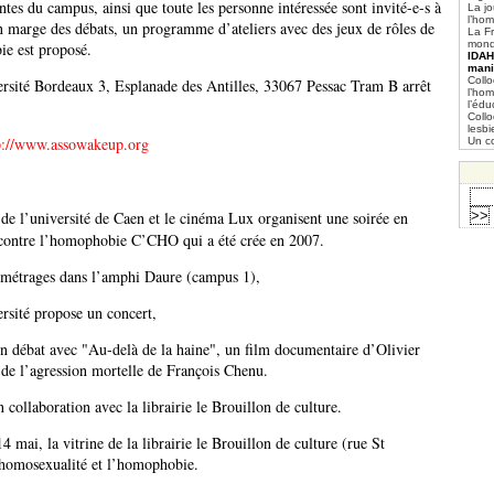
tes du campus, ainsi que toute les personne intéressée sont invité-e-s à
La jo
l’ho
En marge des débats, un programme d’ateliers avec des jeux de rôles de
La Fr
mond
ie est proposé.
IDAH
mani
Collo
rsité Bordeaux 3, Esplanade des Antilles, 33067 Pessac Tram B arrêt
l’hom
l’édu
Collo
lesb
p://www.assowakeup.org
Un c
de l’université de Caen et le cinéma Lux organisent une soirée en
if contre l’homophobie C’CHO qui a été crée en 2007.
s-métrages dans l’amphi Daure (campus 1),
ersité propose un concert,
un débat avec "Au-delà de la haine", un film documentaire d’Olivier
 de l’agression mortelle de François Chenu.
 collaboration avec la librairie le Brouillon de culture.
 mai, la vitrine de la librairie le Brouillon de culture (rue St
’homosexualité et l’homophobie.