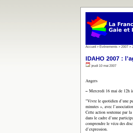
Accueil
>
Evénements
>
2007
>
IDAHO 2007 : l’
jeudi 10 mai 2007
Angers
–
Mercredi 16 mai de 12h à 
"Vivre le quotidien d’une p
minutes », avec l’associat
Cette action soutenue par la 
dans le cadre d’une particip
comprendre le vécu des disc
d’expression.