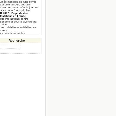
urnée mondiale de lutte contre
mophobie au CGL de Paris
ance doit reconnaître la journée
iale contre l’homophobie
O 2007 : l’agenda des
festations en France
que international contre
ophobie et pour la diversité par
cation
que : visibilité et invisibilité des
iennes
oncours de nouvelles
Recherche