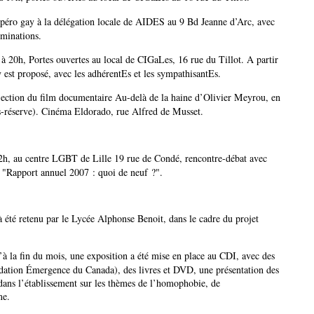
éro gay à la délégation locale de AIDES au 9 Bd Jeanne d’Arc, avec
iminations.
 20h, Portes ouvertes au local de CIGaLes, 16 rue du Tillot. A partir
 est proposé, avec les adhérentEs et les sympathisantEs.
ection du film documentaire Au-delà de la haine d’Olivier Meyrou, en
us-réserve). Cinéma Eldorado, rue Alfred de Musset.
h, au centre LGBT de Lille 19 rue de Condé, rencontre-débat avec
 "Rapport annuel 2007 : quoi de neuf ?".
été retenu par le Lycée Alphonse Benoit, dans le cadre du projet
’à la fin du mois, une exposition a été mise en place au CDI, avec des
ondation Émergence du Canada), des livres et DVD, une présentation des
 dans l’établissement sur les thèmes de l’homophobie, de
me.