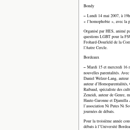
Bondy
–
Lundi 14 mai 2007, à 19h3
« l’homophobie », avec la 
Organisé par HES, animé par
questions LGBT pour la FS
Frohard-Dourleld de la Com
l’Autre Cercle.
Bordeaux
–
Mardi 15 et mercredi 16 ma
nouvelles parentalités. Ave
Daniel Welzer-Lang, auteur 
auteur d’Homoparentalités, 
Raibaud, spécialiste des cult
Zeneidi, auteur de Genre, ma
Haute-Garonne et Djamilla 
l’association Ni Putes Ni So
journées de débats.
Pour la troisième année con
débats à l’Université Bordea