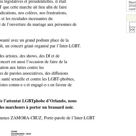
législatives et présidentielles, il était
Marc
2016
que cette marche ait lieu afin de faire
carré
dications, nos colères, nos frustrations,
 et les reculades incessantes du
 de l’ouverture du mariage aux personnes de
beauté avec un grand podium place de la
16h, un concert géant organisé par l’Inter-LGBT.
es artistes, des shows, des DJ et de
ncert est aussi l’occasion de faire de la
ation aux luttes contre les
es de paroles associatives, des diffusions
a santé sexuelle et contre les LGBT-phobies,
tistes connu-e-s et engagé-e-s en faveur de
de l’attentat LGBTphobe d’Orlando, nous
 les marcheurs à porter un brassard noir.
ence ZAMORA-CRUZ, Porte-parole de l’Inter-LGBT