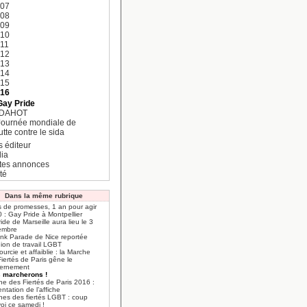
007
008
009
010
11
012
013
014
015
016
Gay Pride
IDAHOT
Journée mondiale de
utte contre le sida
s éditeur
ia
ites annonces
té
Dans la même rubrique
s de promesses, 1 an pour agir
 : Gay Pride à Montpellier
ide de Marseille aura lieu le 3
embre
ink Parade de Nice reportée
ion de travail LGBT
urcie et affaiblie : la Marche
iertés de Paris gêne le
ernement
 marcherons !
he des Fiertés de Paris 2016 :
ntation de l’affiche
hes des fiertés LGBT : coup
oi ce samedi !