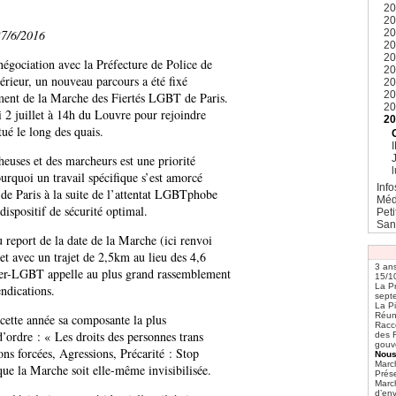
2
2
2
7/6/2016
2
20
négociation avec la Préfecture de Police de
2
térieur, un nouveau parcours a été fixé
2
2
ment de la Marche des Fiertés LGBT de Paris.
2
 2 juillet à 14h du Louvre pour rejoindre
2
tué le long des quais.
heuses et des marcheurs est une priorité
l
urquoi un travail spécifique s’est amorcé
Info
 de Paris à la suite de l’attentat LGBTphobe
Méd
dispositif de sécurité optimal.
Pet
San
report de la date de la Marche (ici renvoi
 et avec un trajet de 2,5km au lieu des 4,6
3 an
nter-LGBT appelle au plus grand rassemblement
15/10
La Pr
endications.
sept
La P
Réun
ette année sa composante la plus
Racco
d’ordre : « Les droits des personnes trans
des F
gouv
ons forcées, Agressions, Précarité : Stop
Nous
Marc
 que la Marche soit elle-même invisibilisée.
Prése
Marc
d’env