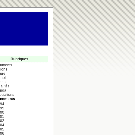
Rubriques
uments
ions
ture
rnet
ions
alités
nda
ociations
nements
994
995
000
001
002
004
005
006