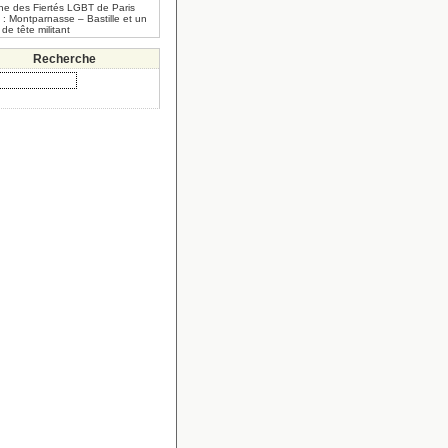
he des Fiertés LGBT de Paris
 : Montparnasse – Bastille et un
 de tête militant
Recherche