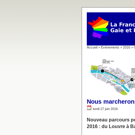
Accueil
>
Evénements
>
2016
>
Nous marcheron
lundi 27 juin 2016
Nouveau parcours pou
2016 : du Louvre à Ba