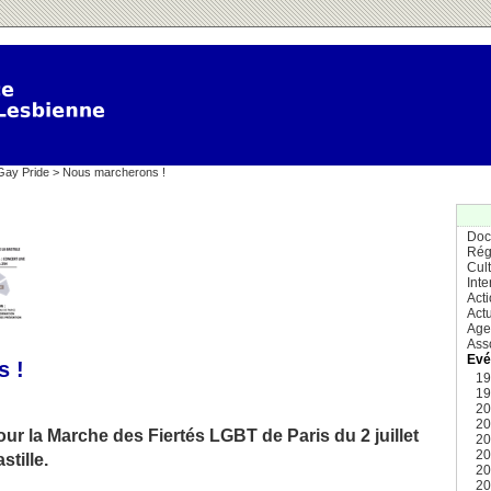
Gay Pride
> Nous marcherons !
Doc
Rég
Cul
Inte
Act
Actu
Age
Ass
Evé
s !
1
1
2
2
r la Marche des Fiertés LGBT de Paris du 2 juillet
2
2
stille.
2
2