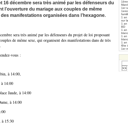
1ères
t 16 décembre sera très animé par les défenseurs du
Marc
1er s
ant l’ouverture du mariage aux couples de même
1ere
fami
 des manifestations organisées dans l’hexagone.
1 an
sur l
1 an
BD
1 an
blan
cembre sera très animé par les défenseurs du projet de loi proposant
1 an
couples de même sexe, qui organisent des manifestations dans de très
blan
1 an
.
fête 
1er m
 rendez-vous :
in, à 14:00,
 à 14:00
e Jaude, à 14:00
ame, à 14:00
6:00
 à 15:30