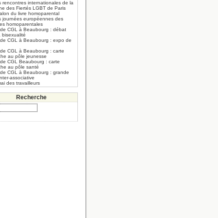
 rencontres internationales de la
he des Fiertés LGBT de Paris
alon du livre homoparental
s journées européennes des
lles homoparentales
 de CGL à Beaubourg : débat
a bisexualité
 de CGL à Beaubourg : expo de
 de CGL à Beaubourg : carte
che au pôle jeunesse
 de CGL Beaubourg : carte
che au pôle santé
 de CGL à Beaubourg : grande
inter-associative
ai des travailleurs
Recherche