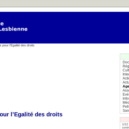
 pour l’Egalité des droits
Doc
Rég
Cul
Inte
Act
Actu
Age
Ass
Evé
Info
Méd
Pet
San
our l’Egalité des droits
1/12
contr