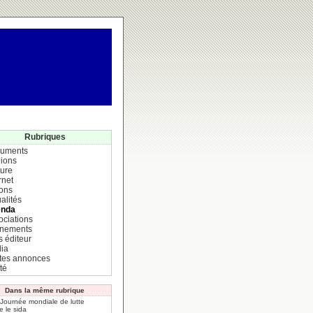
Rubriques
uments
ions
ture
rnet
ions
alités
nda
ociations
nements
s éditeur
ia
ites annonces
té
Dans la même rubrique
 Journée mondiale de lutte
e le sida