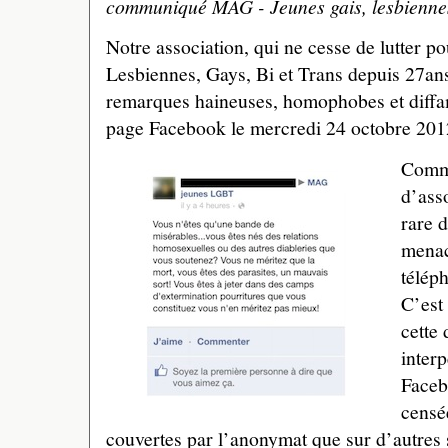
communiqué MAG - Jeunes gais, lesbiennes,
Notre association, qui ne cesse de lutter po
Lesbiennes, Gays, Bi et Trans depuis 27ans
remarques haineuses, homophobes et diffa
page Facebook le mercredi 24 octobre 201
Comm
d’ass
rare d
menac
télép
C’est 
cette 
interp
Faceb
censé
couvertes par l’anonymat que sur d’autres s