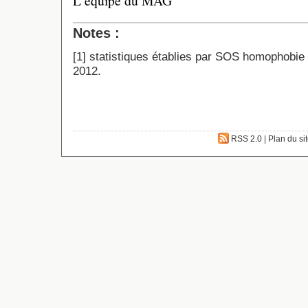
L’équipe du MAG
Notes :
[
1
]
statistiques établies par
SOS homophobie
2012.
RSS 2.0
|
Plan du si