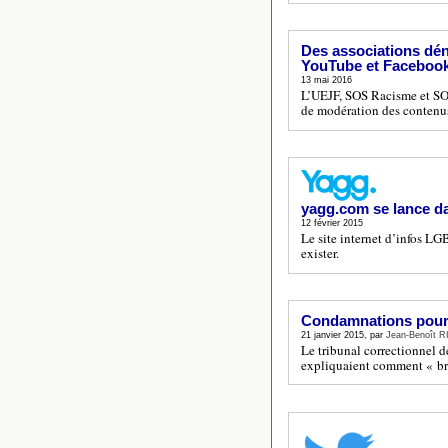
Des associations déno
YouTube et Faceboo
13 mai 2016
L’UEJF, SOS Racisme et SOS
de modération des contenu
yagg.com se lance d
12 février 2015
Le site internet d’infos 
exister.
Condamnations pour
21 janvier 2015, par
Jean-Benoît 
Le tribunal correctionnel d
expliquaient comment « brû