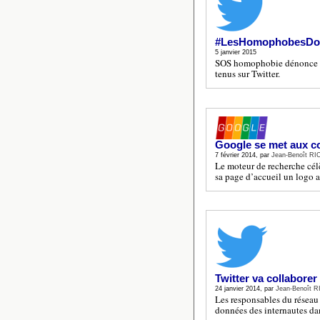
#LesHomophobesDoi
5 janvier 2015
SOS homophobie dénonce av
tenus sur Twitter.
Google se met aux co
7 février 2014, par
Jean-Benoît R
Le moteur de recherche célè
sa page d’accueil un logo 
Twitter va collaborer
24 janvier 2014, par
Jean-Benoît 
Les responsables du réseau s
données des internautes dan