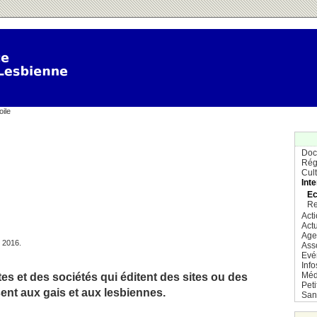
oile
Doc
Rég
Cul
Inte
Ec
Re
Act
Actu
Age
e 2016.
Ass
Evé
Info
Méd
es et des sociétés qui éditent des sites ou des
Pet
ent aux gais et aux lesbiennes.
San