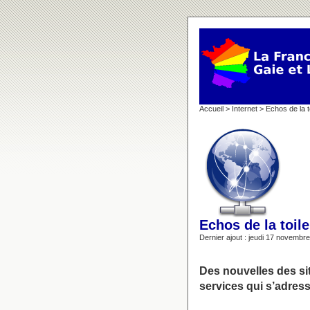
Accueil
>
Internet
> Echos de la t
Echos de la toile
Dernier ajout : jeudi 17 novembr
Des nouvelles des sit
services qui s’adress