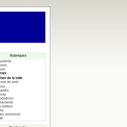
Rubriques
uments
ions
ture
rnet
hos de la toile
vue de web
ions
alités
nda
ociations
nements
s éditeur
ia
ites annonces
té