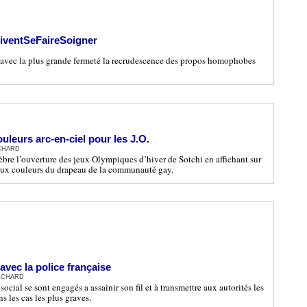
ventSeFaireSoigner
ec la plus grande fermeté la recrudescence des propos homophobes
uleurs arc-en-ciel pour les J.O.
ICHARD
bre l’ouverture des jeux Olympiques d’hiver de Sotchi en affichant sur
aux couleurs du drapeau de la communauté gay.
 avec la police française
RICHARD
ocial se sont engagés a assainir son fil et à transmettre aux autorités les
s les cas les plus graves.