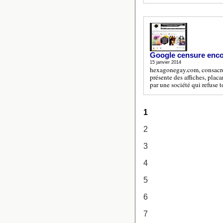
Google censure enco
15 janvier 2014
hexagonegay.com, consacré
présente des affiches, placa
par une société qui refuse 
1
2
3
4
5
6
7