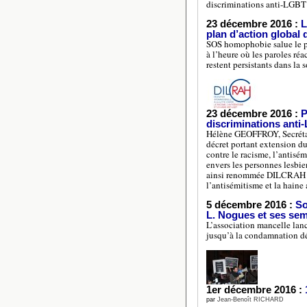
discriminations anti-LGBT
23 décembre 2016 :
L
plan d’action global
SOS homophobie salue le pl
à l’heure où les paroles ré
restent persistants dans la s
23 décembre 2016 :
P
discriminations anti
Hélène GEOFFROY, Secrétaire
décret portant extension du
contre le racisme, l’antisé
envers les personnes lesbie
ainsi renommée DILCRAH : dé
l’antisémitisme et la haine
5 décembre 2016 :
So
L. Nogues et ses se
L’association mancelle lan
jusqu’à la condamnation dé
1er décembre 2016 :
par
Jean-Benoît RICHARD