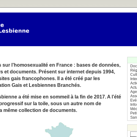
 sur l’homosexualité en France : bases de données,
Doc
Rég
rs et documents. Présent sur internet depuis 1994,
Cul
sites gais francophones. Il a été créé par les
Inte
Act
ation Gais et Lesbiennes Branchés.
Actu
Age
Ass
bienne a été mise en sommeil à la fin de 2017. A l’été
Evé
r progressif sur la toile, sous un autre nom de
Info
Méd
la même collection de documents.
Pet
San