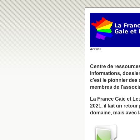
Accueil
Centre de ressources
informations, dossie
c’est le pionnier des 
membres de l’associ
La France Gaie et Les
2021, il fait un retou
domaine, mais avec 