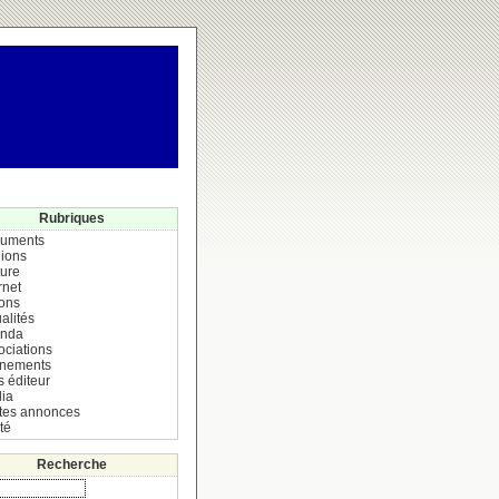
Rubriques
uments
ions
ture
rnet
ions
alités
nda
ociations
nements
s éditeur
ia
ites annonces
té
Recherche