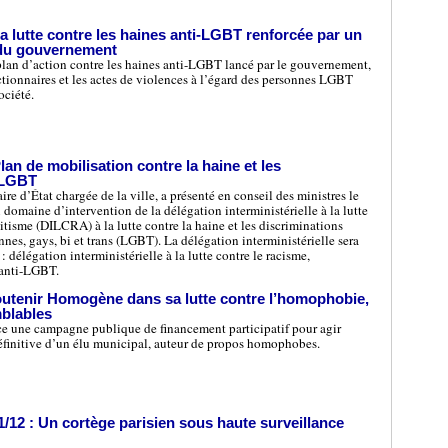
a lutte contre les haines anti-LGBT renforcée par un
 du gouvernement
an d’action contre les haines anti-LGBT lancé par le gouvernement,
actionnaires et les actes de violences à l’égard des personnes LGBT
ociété.
lan de mobilisation contre la haine et les
-LGBT
 d’État chargée de la ville, a présenté en conseil des ministres le
 domaine d’intervention de la délégation interministérielle à la lutte
mitisme (DILCRA) à la lutte contre la haine et les discriminations
nnes, gays, bi et trans (LGBT). La délégation interministérielle sera
légation interministérielle à la lutte contre le racisme,
 anti-LGBT.
utenir Homogène dans sa lutte contre l’homophobie,
mblables
ce une campagne publique de financement participatif pour agir
finitive d’un élu municipal, auteur de propos homophobes.
1/12 : Un cortège parisien sous haute surveillance