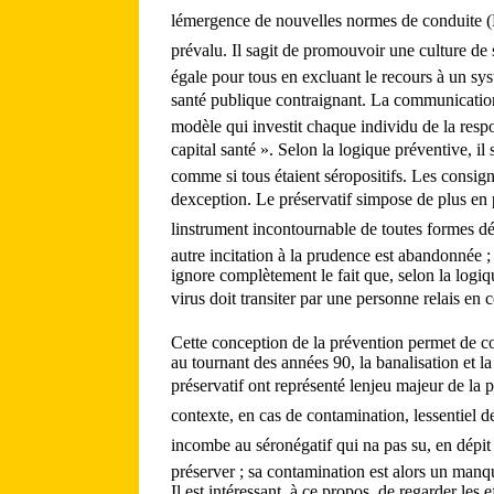
lémergence de nouvelles normes de conduite (P
prévalu. Il sagit de promouvoir une culture de
égale pour tous en excluant le recours à un sy
santé publique contraignant. La communication 
modèle qui investit chaque individu de la respo
capital santé ». Selon la logique préventive, il 
comme si tous étaient séropositifs. Les consign
dexception. Le préservatif simpose de plus e
linstrument incontournable de toutes formes d
autre incitation à la prudence est abandonnée 
ignore complètement le fait que, selon la logiq
virus doit transiter par une personne relais en c
Cette conception de la prévention permet de 
au tournant des années 90, la banalisation et la
préservatif ont représenté lenjeu majeur de la
contexte, en cas de contamination, lessentiel d
incombe au séronégatif qui na pas su, en dépit 
préserver ; sa contamination est alors un manq
Il est intéressant, à ce propos, de regarder les 