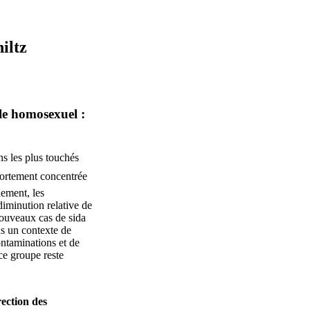
iltz
le homosexuel :
s les plus touchés
 fortement concentrée
lement, les
iminution relative de
nouveaux cas de sida
ns un contexte de
ontaminations et de
ce groupe reste
ection des