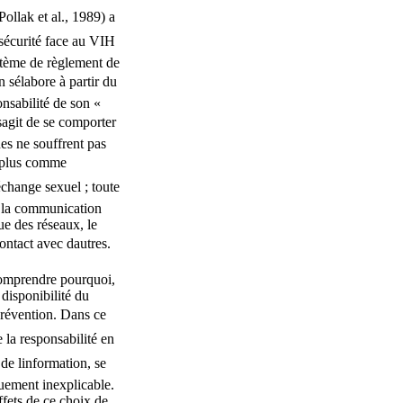
ollak et al., 1989) a
 sécurité face au VIH
stème de règlement de
sélabore à partir du
nsabilité de son «
sagit de se comporter
es ne souffrent pas
n plus comme
échange sexuel ; toute
; la communication
ue des réseaux, le
ontact avec dautres.
comprendre pourquoi,
 disponibilité du
 prévention. Dans ce
e la responsabilité en
de linformation, se
uement inexplicable.
effets de ce choix de