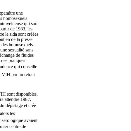
pparaître une
des homosexuels
ntraveineuse qui sont
artir de 1983, les
re le sida sont créées
utien de la presse
ès des homosexuels.
 une sexualité sans
 échange de fluides
 des pratiques
prudence qui conseille
u VIH par un retrait
VIH sont disponibles,
ra attendre 1987,
du dépistage et crée
alors les
t sérologique avaient
mier centre de