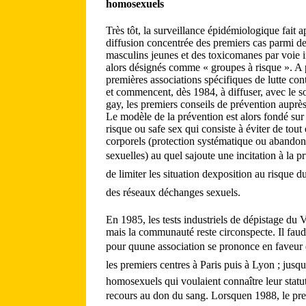
homosexuels
Très tôt, la surveillance épidémiologique fait a
diffusion concentrée des premiers cas parmi 
masculins jeunes et des toxicomanes par voie i
alors désignés comme « groupes à risque ». A p
premières associations spécifiques de lutte cont
et commencent, dès 1984, à diffuser, avec le so
gay, les premiers conseils de prévention aupr
Le modèle de la prévention est alors fondé sur
risque ou safe sex qui consiste à éviter de tout
corporels (protection systématique ou abandon
sexuelles) au quel sajoute une incitation à la 
de limiter les situation dexposition au risque d
des réseaux déchanges sexuels.
En 1985, les tests industriels de dépistage du 
mais la communauté reste circonspecte. Il faud
pour quune association se prononce en faveur 
les premiers centres à Paris puis à Lyon ; jusqu
homosexuels qui voulaient connaître leur statu
recours au don du sang. Lorsquen 1988, le pre