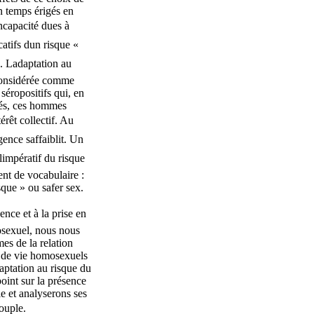
 temps érigés en
incapacité dues à
atifs dun risque «
. Ladaptation au
considérée comme
séropositifs qui, en
rmés, ces hommes
térêt collectif. Au
ence saffaiblit. Un
impératif du risque
ent de vocabulaire :
sque » ou safer sex.
ence et à la prise en
sexuel, nous nous
mes de la relation
s de vie homosexuels
aptation au risque du
oint sur la présence
e et analyserons ses
couple.