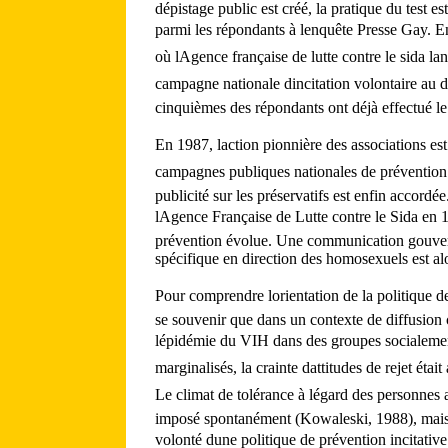
dépistage public est créé, la pratique du test e
parmi les répondants à lenquête Presse Gay.
où lAgence française de lutte contre le sida la
campagne nationale dincitation volontaire au d
cinquièmes des répondants ont déjà effectué le 
En 1987, laction pionnière des associations est
campagnes publiques nationales de prévention e
publicité sur les préservatifs est enfin accordé
lAgence Française de Lutte contre le Sida en 1
prévention évolue. Une communication gouve
spécifique en direction des homosexuels est al
Pour comprendre lorientation de la politique de
se souvenir que dans un contexte de diffusion
lépidémie du VIH dans des groupes socialemen
marginalisés, la crainte dattitudes de rejet éta
Le climat de tolérance à légard des personnes at
imposé spontanément (Kowaleski, 1988), mais 
volonté dune politique de prévention incitative